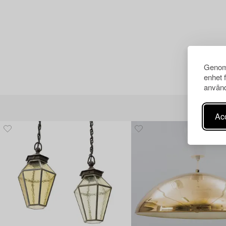
Genom 
enhet 
använd
Acc