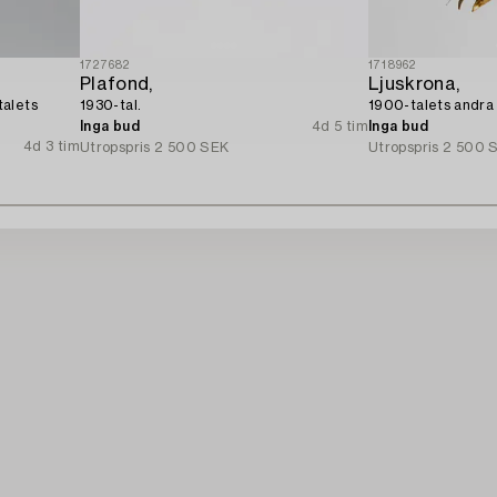
1727682
1718962
Plafond,
Ljuskrona,
talets
1930-tal.
1900-talets andra 
Inga bud
4d 5 tim
Inga bud
4d 3 tim
Utropspris
2 500 SEK
Utropspris
2 500 