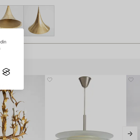
 din
s