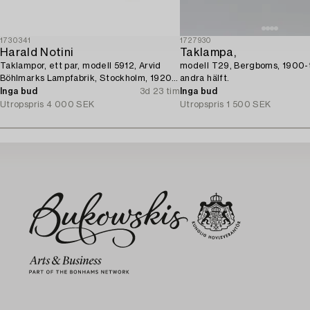
1730341
1727930
Harald Notini
Taklampa,
Taklampor, ett par, modell 5912, Arvid
modell T29, Bergboms, 1900-
Böhlmarks Lampfabrik, Stockholm, 1920-
andra hälft.
tal.
Inga bud
3d 23 tim
Inga bud
Utropspris
4 000 SEK
Utropspris
1 500 SEK