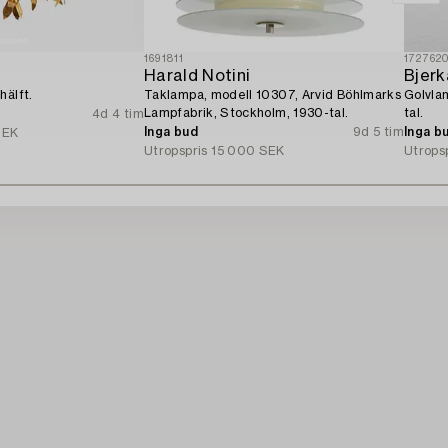
1691811
172762
Harald Notini
Bjerk
hälft.
Taklampa, modell 10307, Arvid Böhlmarks
Golvla
Lampfabrik, Stockholm, 1930-tal.
tal.
4d 4 tim
Inga bud
9d 5 tim
Inga b
SEK
Utropspris
15 000 SEK
Utrops