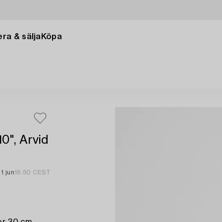
ra & sälja
Köpa
0", Arvid
1 jun
16:50 CEST