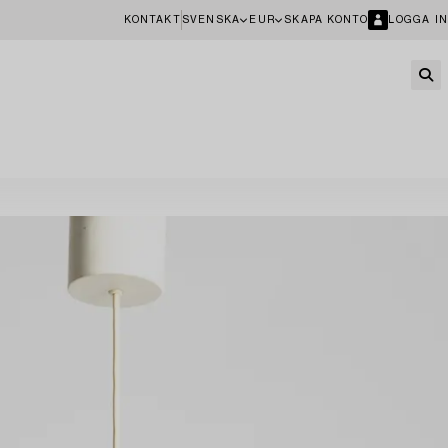
KONTAKT
SVENSKA
EUR
SKAPA KONTO
LOGGA IN