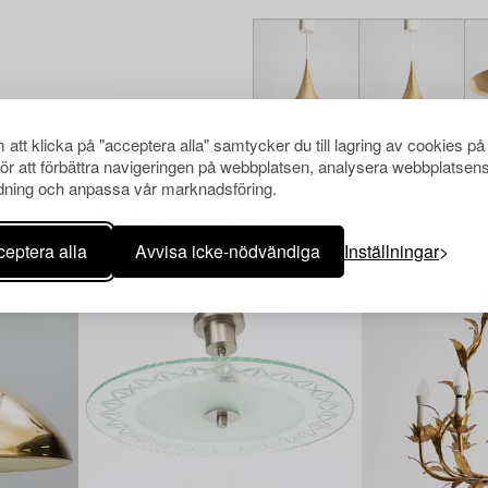
att klicka på "acceptera alla" samtycker du till lagring av cookies på
för att förbättra navigeringen på webbplatsen, analysera webbplatsen
ning och anpassa vår marknadsföring.
Andra har även tittat på
eptera alla
Avvisa icke-nödvändiga
Inställningar