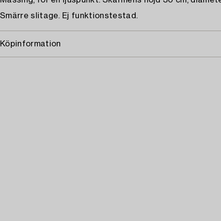
Mässing, för en ljuspunkt. Skärmens höjd 30 cm, diamet
Smärre slitage. Ej funktionstestad.
Köpinformation