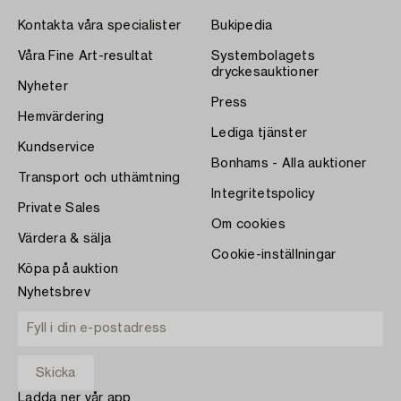
Kontakta våra specialister
Bukipedia
Våra Fine Art-resultat
Systembolagets
dryckesauktioner
Nyheter
Press
Hemvärdering
Lediga tjänster
Kundservice
Bonhams - Alla auktioner
Transport och uthämtning
Integritetspolicy
Private Sales
Om cookies
Värdera & sälja
Cookie-inställningar
Köpa på auktion
Nyhetsbrev
Ladda ner vår app