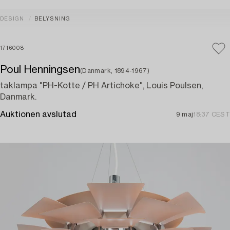
DESIGN
BELYSNING
1716008
Poul Henningsen
(Danmark, 1894-1967)
taklampa "PH-Kotte / PH Artichoke", Louis Poulsen,
Danmark.
Auktionen avslutad
9 maj
18:37 CEST