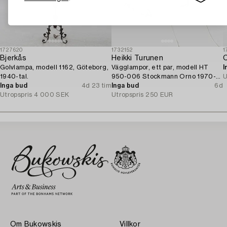
1727620
1732152
1
Bjerkås
Heikki Turunen
Golvlampa, modell 1162, Göteborg,
Vägglampor, ett par, modell HT
I
1940-tal.
950-006 Stockmann Orno 1970-
U
Inga bud
4d 23 tim
tal.
Inga bud
6d
Utropspris
4 000 SEK
Utropspris
250 EUR
Om Bukowskis
Villkor