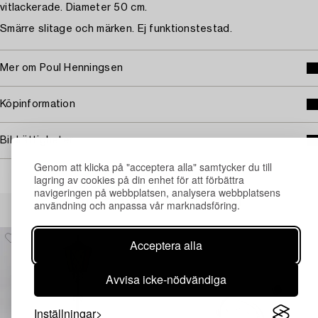
vitlackerade. Diameter 50 cm.
Smärre slitage och märken. Ej funktionstestad.
Mer om Poul Henningsen
Köpinformation
Bildrättigheter
Genom att klicka på "acceptera alla" samtycker du till
lagring av cookies på din enhet för att förbättra
navigeringen på webbplatsen, analysera webbplatsens
Andra har även tittat på
användning och anpassa vår marknadsföring.
Acceptera alla
Avvisa icke-nödvändiga
Inställningar