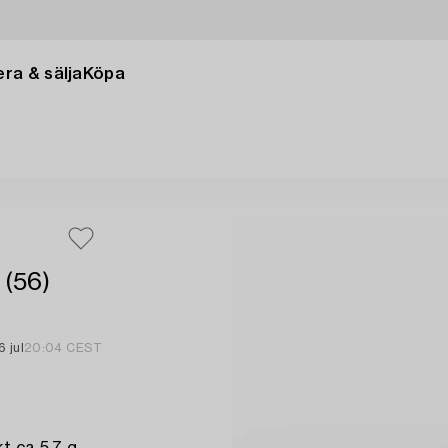
ra & sälja
Köpa
 (56)
6 jul
20:04 CEST