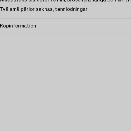
Ametistens diameter 10 mm, broschens längd 60 mm. Vikt
Två små pärlor saknas, tennlödningar.
Köpinformation