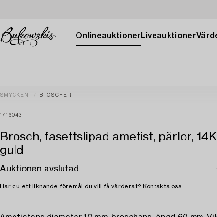
Onlineauktioner
Liveauktioner
Värde
SMYCKEN
BROSCHER
1716043
Brosch, fasettslipad ametist, pärlor, 14K
guld
Auktionen avslutad
Har du ett liknande föremål du vill få värderat?
Kontakta oss