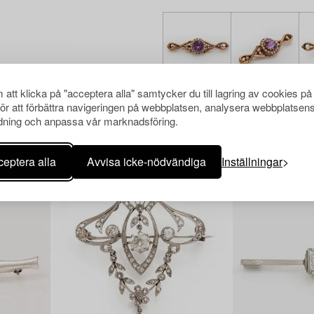
att klicka på "acceptera alla" samtycker du till lagring av cookies på
för att förbättra navigeringen på webbplatsen, analysera webbplatsen
ning och anpassa vår marknadsföring.
Andra har även tittat på
eptera alla
Avvisa icke-nödvändiga
Inställningar