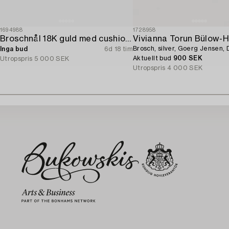
1694988
1728958
Broschnål 18K guld med cushionslipad akvamarin och seedpärlor.
Vivianna Torun Bülow-
Brosch, silver, Goerg Jensen,
Inga bud
6d 18 tim
Aktuellt bud
900 SEK
Utropspris
5 000 SEK
Utropspris
4 000 SEK