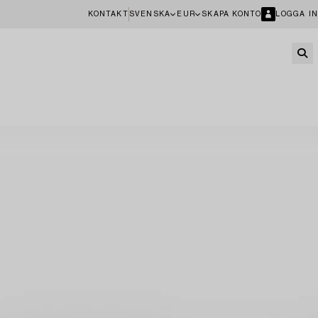
KONTAKT
SVENSKA
EUR
SKAPA KONTO
LOGGA IN