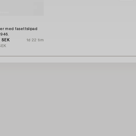
n
lver med fasettslipad
1946.
0 SEK
1d 22 tim
SEK