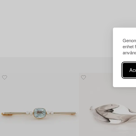
Genom 
enhet 
använd
Acc