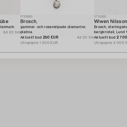
1731650
1715320
Hübe
Brosch,
Wiwen Nilsso
 Danmark.
gammal- och rosenslipade diamanter,
Brosch, sterlingsi
platina.
bergkristall, Lund 
6d 20 tim
Aktuellt bud
250 EUR
4d 20 tim
Aktuellt bud
2 70
Utropspris
1 200 EUR
Utropspris
4 000 