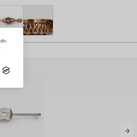
 din
s