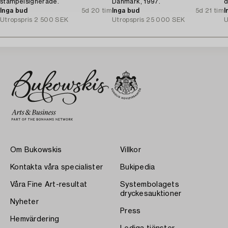
stämpelsignerade.
Danmark, 1997.
d
Inga bud
5d 20 tim
Inga bud
5d 21 tim
I
Utropspris
2 500 SEK
Utropspris
25 000 SEK
U
Om Bukowskis
Villkor
Kontakta våra specialister
Bukipedia
Våra Fine Art-resultat
Systembolagets
dryckesauktioner
Nyheter
Press
Hemvärdering