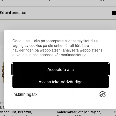
Köpinformation
Andra har även tittat på
Genom att klicka på "acceptera alla" samtycker du till
lagring av cookies på din enhet för att förbättra
navigeringen på webbplatsen, analysera webbplatsens
användning och anpassa vår marknadsföring.
Acceptera alla
Avvisa icke-nödvändiga
Inställningar
1731122
1730737
1
Bernard Rooke
Björn Wiinblad
Vaser, 3 st, keramik,
Kandelabrar, ett par, fajans,
S