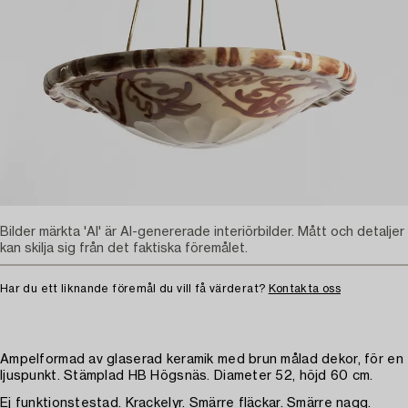
Bilder märkta 'AI' är AI-genererade interiörbilder. Mått och detaljer
kan skilja sig från det faktiska föremålet.
Har du ett liknande föremål du vill få värderat?
Kontakta oss
Ampelformad av glaserad keramik med brun målad dekor, för en
ljuspunkt. Stämplad HB Högsnäs. Diameter 52, höjd 60 cm.
Ej funktionstestad. Krackelyr. Smärre fläckar. Smärre nagg.