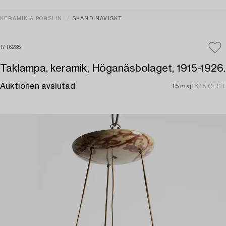
KERAMIK & PORSLIN
SKANDINAVISKT
1716235
Taklampa, keramik, Höganäsbolaget, 1915-1926.
Auktionen avslutad
15 maj
18:15 CEST