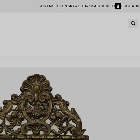
KONTAKT
SVENSKA
EUR
SKAPA KONTO
LOGGA IN