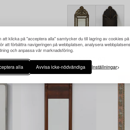
att klicka på "acceptera alla" samtycker du till lagring av cookies på
för att förbättra navigeringen på webbplatsen, analysera webbplatsen
ning och anpassa vår marknadsföring.
Andra har även tittat på
eptera alla
Avvisa icke-nödvändiga
Inställningar