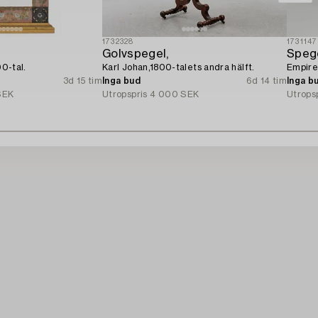
1732328
1731147
Golvspegel,
Spege
00-tal.
Karl Johan,1800-talets andra hälft.
Empire
3d 15 tim
Inga bud
6d 14 tim
Inga b
SEK
Utropspris
4 000 SEK
Utrops