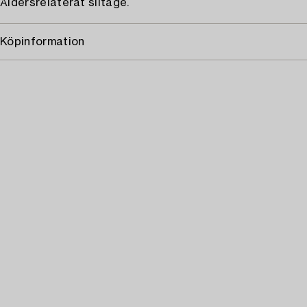
Åldersrelaterat slitage.
Köpinformation