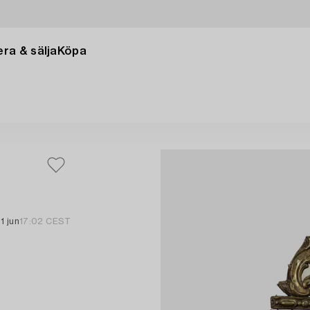
ra & sälja
Köpa
1 jun
17:02 CEST