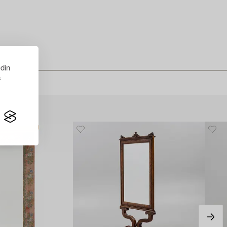
 din
s