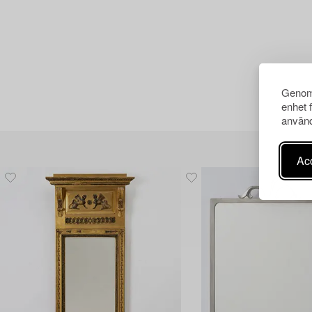
Genom 
enhet 
använd
Acc