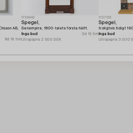
1729442
1727123
Spegel,
Spegel,
Olsson AB,
Senempire, 1800-talets första hälft.
troligtvis tidigt 19
Inga bud
2d 15 tim
Inga bud
8d 16 tim
Utropspris
2 500 SEK
Utropspris
3 000 