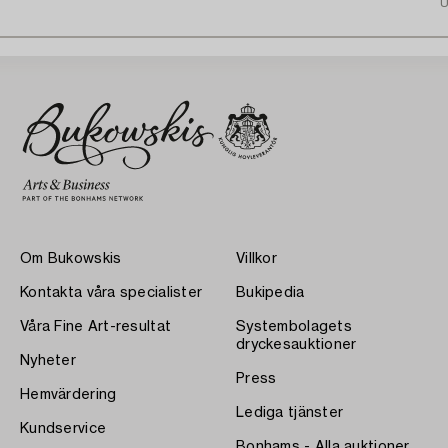
U
Om Bukowskis
Villkor
Kontakta våra specialister
Bukipedia
Våra Fine Art-resultat
Systembolagets
dryckesauktioner
Nyheter
Press
Hemvärdering
Lediga tjänster
Kundservice
Bonhams - Alla auktioner