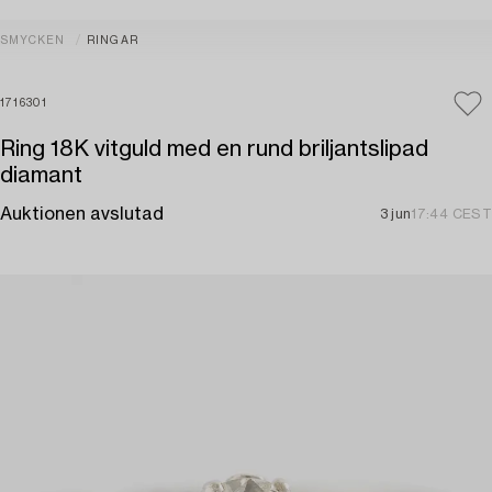
SMYCKEN
RINGAR
1716301
Ring 18K vitguld med en rund briljantslipad
diamant
Auktionen avslutad
3 jun
17:44 CEST