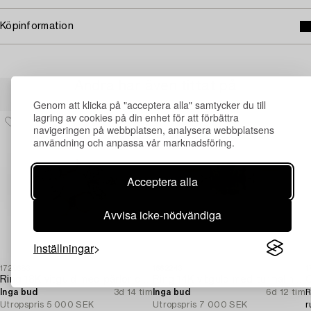
Köpinformation
Andra har även tittat på
Genom att klicka på "acceptera alla" samtycker du till
lagring av cookies på din enhet för att förbättra
navigeringen på webbplatsen, analysera webbplatsens
användning och anpassa vår marknadsföring.
Acceptera alla
Avvisa icke-nödvändiga
Inställningar
1729683
1662243
1
Ring 18K vitguld med pärlor och åttkantslipade diamanter.
Ring 14K vitguld med turmalin och briljantslipade diamanter.
C
Inga bud
3d 14 tim
Inga bud
6d 12 tim
R
Utropspris
5 000 SEK
Utropspris
7 000 SEK
r