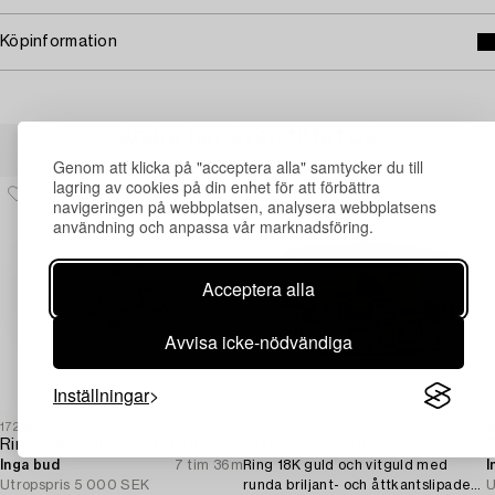
Köpinformation
Andra har även tittat på
Genom att klicka på "acceptera alla" samtycker du till
lagring av cookies på din enhet för att förbättra
navigeringen på webbplatsen, analysera webbplatsens
användning och anpassa vår marknadsföring.
Acceptera alla
Avvisa icke-nödvändiga
Inställningar
1729683
1709717
1
Ring 18K vitguld med pärlor och åttkantslipade diamanter.
Claës E. Giertta
Inga bud
7 tim 36m
Ring 18K guld och vitguld med
I
Utropspris
5 000 SEK
runda briljant- och åttkantslipade
U