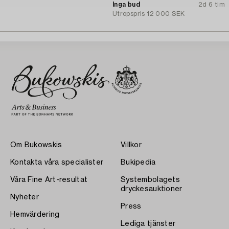
diamanter.
Inga bud
2d 6 tim
Utropspris
12 000 SEK
Om Bukowskis
Villkor
Kontakta våra specialister
Bukipedia
Våra Fine Art-resultat
Systembolagets
dryckesauktioner
Nyheter
Press
Hemvärdering
Lediga tjänster