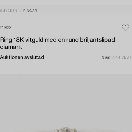
SMYCKEN
RINGAR
1716301
Ring 18K vitguld med en rund briljantslipad
diamant
Auktionen avslutad
3 jun
17:44 CEST