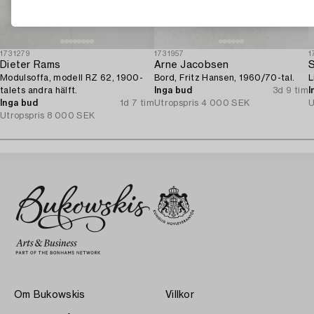
1731279
1731957
1
Dieter Rams
Arne Jacobsen
S
Modulsoffa, modell RZ 62, 1900-
Bord, Fritz Hansen, 1960/70-tal.
L
talets andra hälft.
Inga bud
3d 9 tim
I
Inga bud
1d 7 tim
Utropspris
4 000 SEK
U
Utropspris
8 000 SEK
Om Bukowskis
Villkor