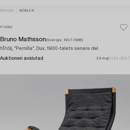
DESIGN
MÖBLER
1716382
Bruno Mathsson
(Sverige, 1907-1988)
fåtölj, "Pernilla", Dux, 1900-talets senare del.
Auktionen avslutad
24 maj
21:24 CEST