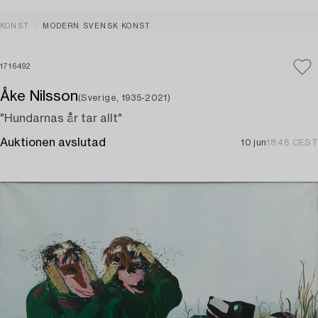
KONST
MODERN SVENSK KONST
1716492
Åke Nilsson
(Sverige, 1935-2021)
"Hundarnas år tar allt"
Auktionen avslutad
10 jun
18:46 CEST