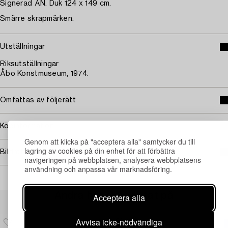
Signerad ÅN. Duk 124 x 149 cm.
Smärre skrapmärken.
Utställningar
Riksutställningar
Åbo Konstmuseum, 1974.
Omfattas av följerätt
Köpinformation
Genom att klicka på "acceptera alla" samtycker du till
lagring av cookies på din enhet för att förbättra
Bildrättigheter
navigeringen på webbplatsen, analysera webbplatsens
användning och anpassa vår marknadsföring.
Andra har även tittat på
Acceptera alla
Avvisa icke-nödvändiga