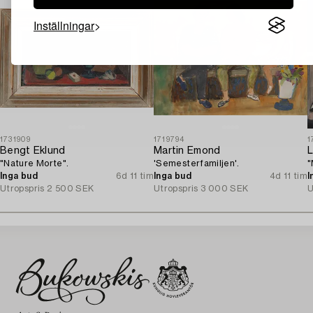
Inställningar
1731909
1719794
1
Bengt Eklund
Martin Emond
L
"Nature Morte".
'Semesterfamiljen'.
"
Inga bud
6d 11 tim
Inga bud
4d 11 tim
I
Utropspris
2 500 SEK
Utropspris
3 000 SEK
U