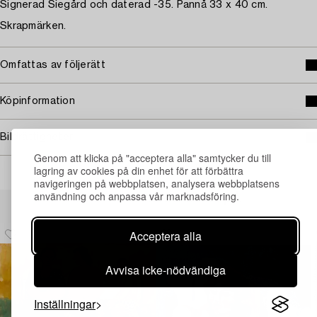
Signerad Siegård och daterad -35. Pannå 33 x 40 cm.
Skrapmärken.
Omfattas av följerätt
Köpinformation
Bildrättigheter
Genom att klicka på "acceptera alla" samtycker du till
lagring av cookies på din enhet för att förbättra
navigeringen på webbplatsen, analysera webbplatsens
användning och anpassa vår marknadsföring.
Andra har även tittat på
Acceptera alla
Avvisa icke-nödvändiga
Inställningar