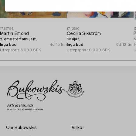
1719794
1712510
1
Martin Emond
Cecilia Sikström
P
'Semesterfamiljen'.
"Maja".
K
Inga bud
4d 15 tim
Inga bud
6d 12 tim
I
Utropspris
3 000 SEK
Utropspris
10 000 SEK
U
Om Bukowskis
Villkor