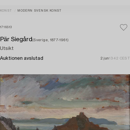
KONST
MODERN SVENSK KONST
1716513
Pär Siegård
(Sverige, 1877-1961)
Utsikt
Auktionen avslutad
2 jun
13:42 CEST