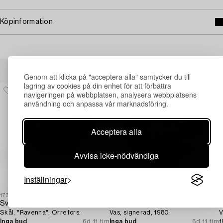
Köpinformation
Andra har även tittat på
Genom att klicka på "acceptera alla" samtycker du till
lagring av cookies på din enhet för att förbättra
navigeringen på webbplatsen, analysera webbplatsens
användning och anpassa vår marknadsföring.
Acceptera alla
Avvisa icke-nödvändiga
Inställningar
1731104
1731112
1
Sven Palmqvist
Ann Wärff
E
Skål, "Ravenna", Orrefors.
Vas, signerad, 1980.
V
Inga bud
6d 11 tim
Inga bud
6d 11 tim
1