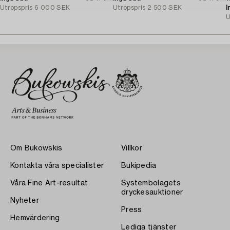
Utropspris
6 000 SEK
Utropspris
2 500 SEK
I
U
Om Bukowskis
Villkor
Kontakta våra specialister
Bukipedia
Våra Fine Art-resultat
Systembolagets
dryckesauktioner
Nyheter
Press
Hemvärdering
Lediga tjänster