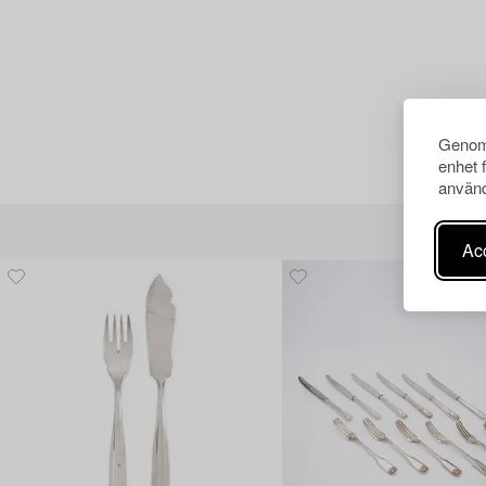
Genom 
enhet 
använd
Acc