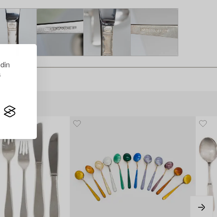
 din
s