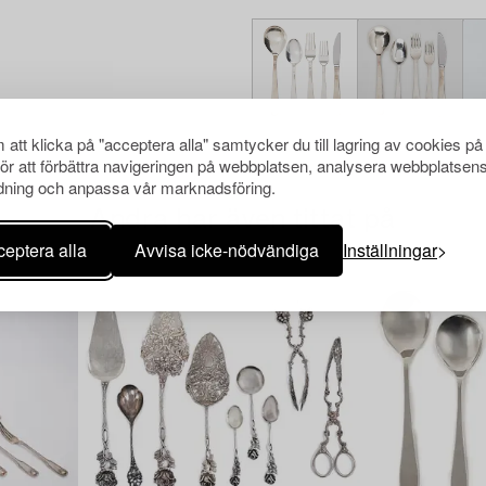
att klicka på "acceptera alla" samtycker du till lagring av cookies på
för att förbättra navigeringen på webbplatsen, analysera webbplatsen
ning och anpassa vår marknadsföring.
Andra har även tittat på
eptera alla
Avvisa icke-nödvändiga
Inställningar