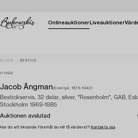
Onlineauktioner
Liveauktioner
Värde
SILVER
BESTICK
1716563
Jacob Ängman
(Sverige, 1876-1942)
Bestickservis, 32 delar, silver, "Rosenholm", GAB, Esk
Stockholm 1969-1985
Auktionen avslutad
Har du ett liknande föremål du vill få värderat?
Kontakta oss