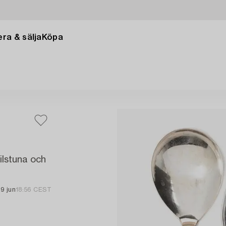
ra & sälja
Köpa
ilstuna och
19 jun
18:56 CEST