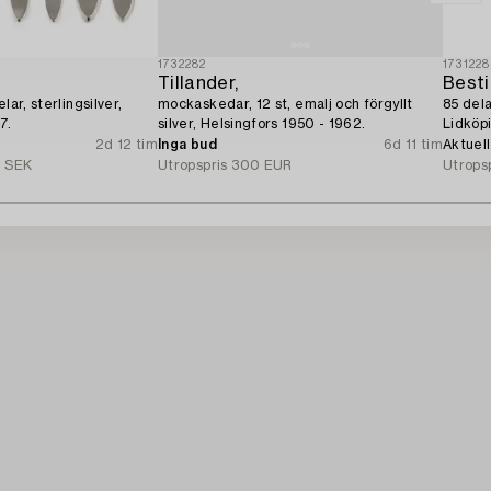
1732282
1731228
Tillander,
Besti
lar, sterlingsilver,
mockaskedar, 12 st, emalj och förgyllt
85 dela
7.
silver, Helsingfors 1950 - 1962.
Lidköp
2d 12 tim
Inga bud
6d 11 tim
Aktuel
 SEK
Utropspris
300 EUR
Utrops