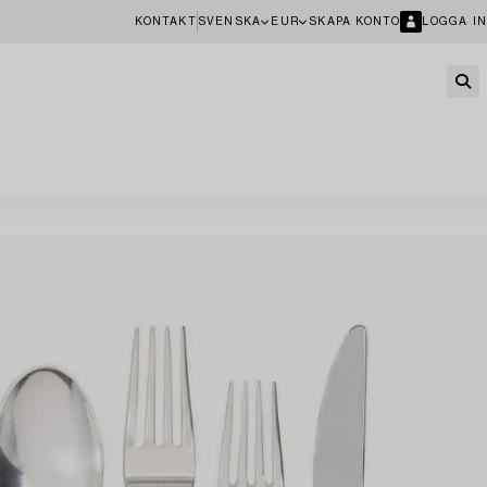
KONTAKT
SVENSKA
EUR
SKAPA KONTO
LOGGA IN