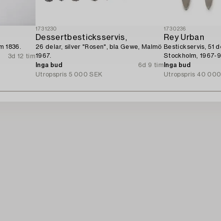
1731230
1730236
Dessertbesticksservis,
Rey Urban
lm 1836.
26 delar, silver "Rosen", bla Gewe, Malmö
Bestickservis, 51 de
1967.
Stockholm, 1967-9
3d 12 tim
Inga bud
6d 9 tim
Inga bud
Utropspris
5 000 SEK
Utropspris
40 000