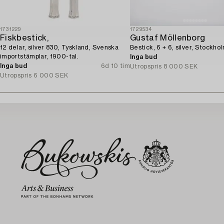
1731229
1729534
Fiskbestick,
Gustaf Möllenborg
12 delar, silver 830, Tyskland, Svenska
Bestick, 6 + 6, silver, Stockho
importstämplar, 1900-tal.
Inga bud
Inga bud
6d 10 tim
Utropspris
8 000 SEK
Utropspris
6 000 SEK