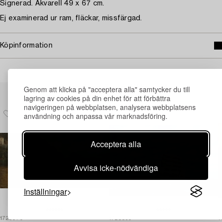
Signerad. Akvarell 49 x 67 cm.
Ej examinerad ur ram, fläckar, missfärgad.
Köpinformation
Andra har även tittat på
Genom att klicka på "acceptera alla" samtycker du till
lagring av cookies på din enhet för att förbättra
navigeringen på webbplatsen, analysera webbplatsens
användning och anpassa vår marknadsföring.
Acceptera alla
Avvisa icke-nödvändiga
Inställningar
1725070
1728830
1