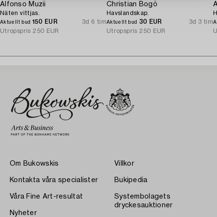
Alfonso Muzii
Christian Bogö
A
Näten vittjas.
Havslandskap.
H
150 EUR
3d 6 tim
30 EUR
3d 3 tim
Aktuellt bud
Aktuellt bud
A
Utropspris
250 EUR
Utropspris
250 EUR
U
Om Bukowskis
Villkor
Kontakta våra specialister
Bukipedia
Våra Fine Art-resultat
Systembolagets
dryckesauktioner
Nyheter