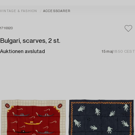
VINTAGE & FASHION
ACCESSOARER
1716920
Bulgari, scarves, 2 st.
Auktionen avslutad
15 maj
18:50 CEST