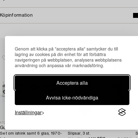
Köpinformation
Andra har även tittat på
Genom att klicka på "acceptera alla" samtycker du till
lagring av cookies på din enhet för att förbättra
navigeringen på webbplatsen, analysera webbplatsens
användning och anpassa vår marknadsföring.
Acceptera alla
Avvisa icke-nödvändiga
Inställningar
1708986
1729927
1
Gucci
Hermès
Set om ishink samt 6 glas, 1970-
Slipsar, 3 st.
S