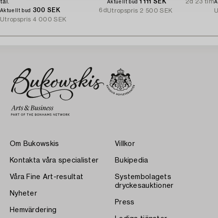
tal.
1 111 SEK
2d 23 tim
Aktuellt bud
A
300 SEK
6d
Utropspris
2 500 SEK
U
Aktuellt bud
Utropspris
4 000 SEK
Om Bukowskis
Villkor
Kontakta våra specialister
Bukipedia
Våra Fine Art-resultat
Systembolagets
dryckesauktioner
Nyheter
Press
Hemvärdering