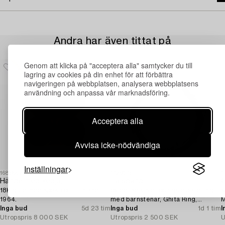
Andra har även tittat på
Genom att klicka på "acceptera alla" samtycker du till
lagring av cookies på din enhet för att förbättra
navigeringen på webbplatsen, analysera webbplatsens
användning och anpassa vår marknadsföring.
Acceptera alla
Avvisa icke-nödvändiga
Inställningar
1689882
1729679
1
Hänge med kedja,
Halsband,
18K guld med spektrolit, Finland
oxiderad silver och guldplätering
s
1964.
med bärnstenar, Ghita Ring,
M
Inga bud
5d 23 tim
Danmark.
Inga bud
1d 1 tim
I
Utropspris
8 000 SEK
Utropspris
2 500 SEK
U