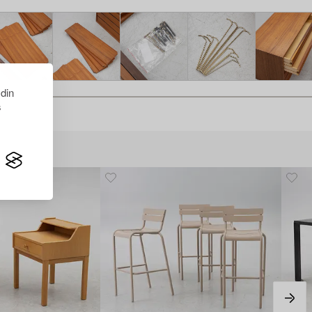
 din
s