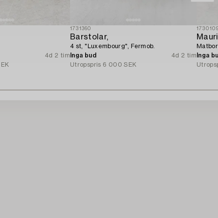
1731360
173010
Barstolar,
Mauri
4 st, "Luxembourg", Fermob.
Matbord
4d 2 tim
Inga bud
4d 2 tim
Inga b
SEK
Utropspris
6 000 SEK
Utrops