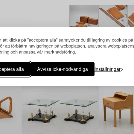
att klicka på "acceptera alla" samtycker du till lagring av cookies på
för att förbättra navigeringen på webbplatsen, analysera webbplatsen
ning och anpassa vår marknadsföring.
Andra har även tittat på
eptera alla
Avvisa icke-nödvändiga
Inställningar