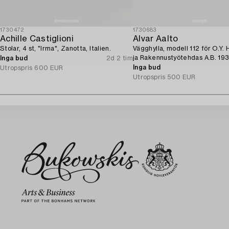
1730472
1730683
Achille Castiglioni
Alvar Aalto
Stolar, 4 st, "Irma", Zanotta, Italien.
Vägghylla, modell 112 för O.Y.
ja Rakennustyötehdas A.B. 193
Inga bud
2d 2 tim
Inga bud
Utropspris
600 EUR
Utropspris
500 EUR