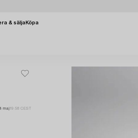
ra & sälja
Köpa
4 maj
19:58 CEST