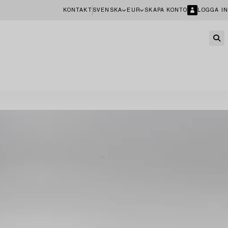
KONTAKT
SVENSKA
EUR
SKAPA KONTO
LOGGA IN