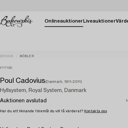
Onlineauktioner
Liveauktioner
Värde
DESIGN
MÖBLER
1717130
Poul Cadovius
(Danmark, 1911-2011)
Hyllsystem, Royal System, Danmark
Auktionen avslutad
1
Har du ett liknande föremål du vill få värderat?
Kontakta oss