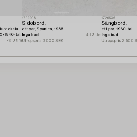
1729908
1729506
Sidobord,
Sängbord,
 Huonekalu-
ett par, Spanien, 1988.
ett par, 1960-tal.
0/1940-tal.
Inga bud
4d 3 tim
Inga bud
7d 3 tim
Utropspris
3 000 SEK
Utropspris
2 500 