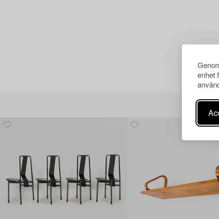
Genom 
enhet 
använd
Acc