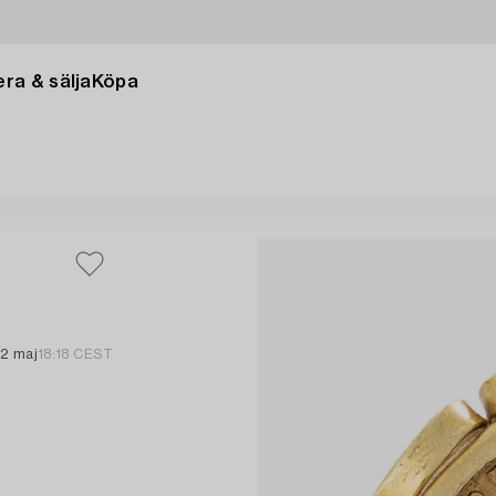
ra & sälja
Köpa
2 maj
18:18 CEST