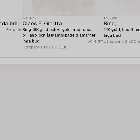
1709717
1732186
Ring 18K vitguld med runda briljantslipade diamanter.
Claës E. Giertta
Ring,
Ring 18K guld och vitguld med runda
18K guld, Leo Gunn
6d 4 tim
briljant- och åttkantslipade diamanter.
Inga bud
Inga bud
6d 4 tim
Utropspris
2 500 
Utropspris
12 000 SEK