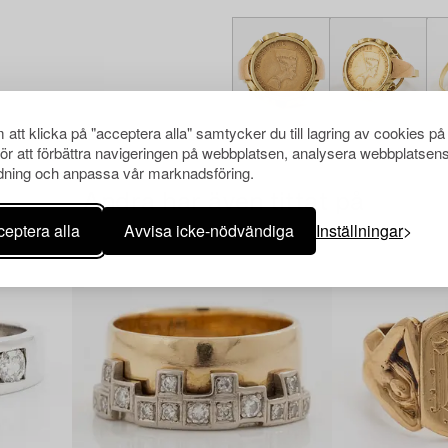
att klicka på "acceptera alla" samtycker du till lagring av cookies på
för att förbättra navigeringen på webbplatsen, analysera webbplatsen
ning och anpassa vår marknadsföring.
Andra har även tittat på
eptera alla
Avvisa icke-nödvändiga
Inställningar