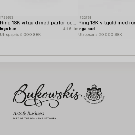
1729683
1722761
Ring 18K vitguld med pärlor och åttkantslipade diamanter.
Inga bud
4d 5 tim
Inga bud
Utropspris
5 000 SEK
Utropspris
20 000 SEK