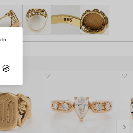
 din
s