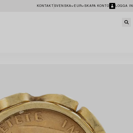
KONTAKT
SVENSKA
EUR
SKAPA KONTO
LOGGA IN