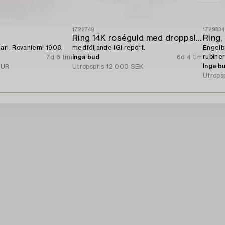
1722749
172933
Ring 14K roséguld med droppslipad diamant och briljantslipade diamanter,
Ring,
ari, Rovaniemi 1908.
medföljande IGI report.
Engelb
rubiner
7d 6 tim
Inga bud
6d 4 tim
Inga b
EUR
Utropspris
12 000 SEK
Utrops