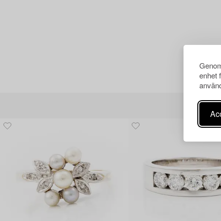
Genom 
enhet 
använd
Acc