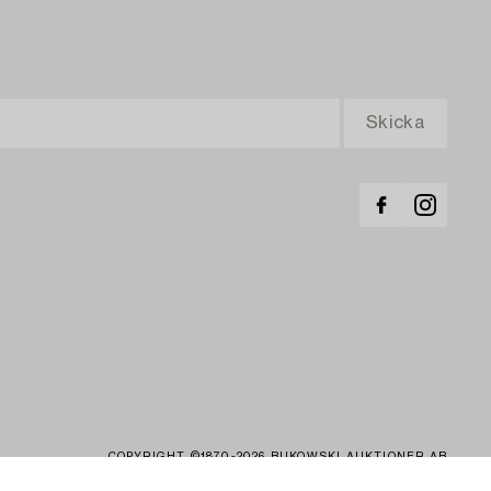
COPYRIGHT ©1870-2026 BUKOWSKI AUKTIONER AB