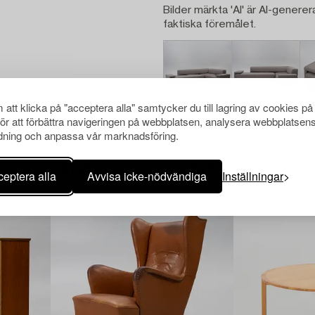
Bilder märkta 'AI' är AI-generer
faktiska föremålet.
att klicka på "acceptera alla" samtycker du till lagring av cookies på
för att förbättra navigeringen på webbplatsen, analysera webbplatsen
ning och anpassa vår marknadsföring.
Andra har även tittat på
eptera alla
Avvisa icke-nödvändiga
Inställningar