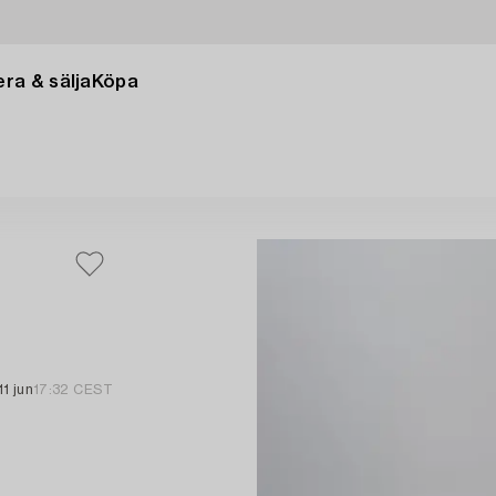
ra & sälja
Köpa
11 jun
17:32 CEST