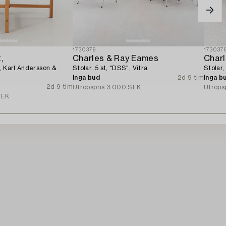
1730379
173037
,
Charles & Ray Eames
Char
, Karl Andersson &
Stolar, 5 st, "DSS", Vitra.
Stolar,
Inga bud
2d 9 tim
Inga b
2d 9 tim
Utropspris
3 000 SEK
Utrops
SEK