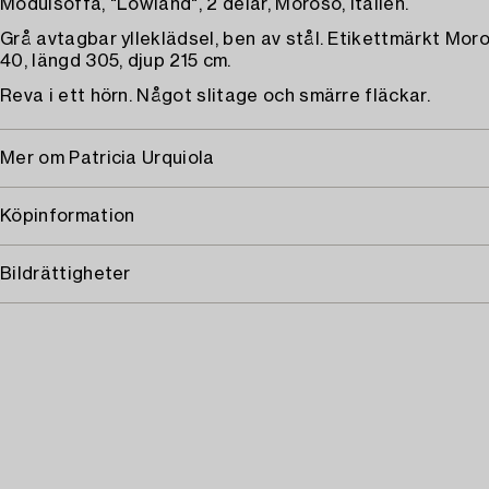
Modulsoffa, "Lowland", 2 delar, Moroso, Italien.
Grå avtagbar ylleklädsel, ben av stål. Etikettmärkt Moro
40, längd 305, djup 215 cm.
Reva i ett hörn. Något slitage och smärre fläckar.
Mer om Patricia Urquiola
Köpinformation
Bildrättigheter