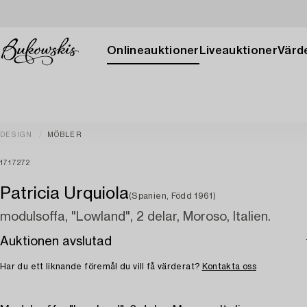
Onlineauktioner
Liveauktioner
Värde
DESIGN
MÖBLER
1717272
Patricia Urquiola
(Spanien, Född 1961)
modulsoffa, "Lowland", 2 delar, Moroso, Italien.
Auktionen avslutad
Har du ett liknande föremål du vill få värderat?
Kontakta oss