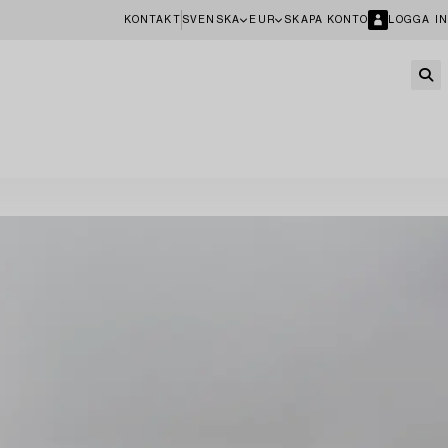
KONTAKT
SVENSKA
EUR
SKAPA KONTO
LOGGA IN