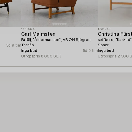
1730374
1731242
Carl Malmsten
Christina Fürst
Fåtölj, "Åldermannen", AB OH Sjögren,
soffbord, "Kaskad"
Tranås.
Söner.
5d 9 tim
Inga bud
5d 9 tim
Inga bud
Utropspris
8 000 SEK
Utropspris
2 500 