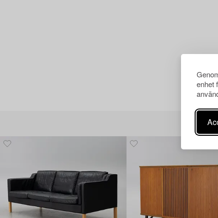
Genom 
enhet 
använd
Acc