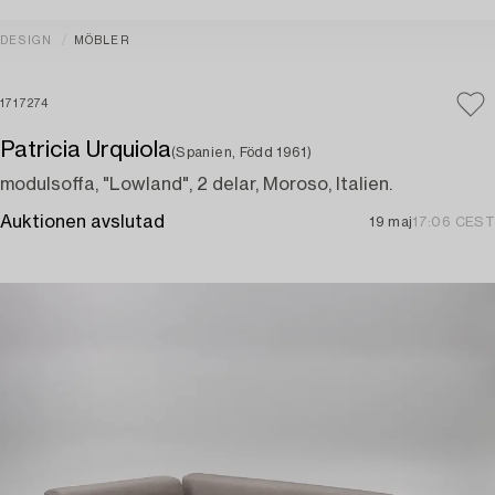
DESIGN
MÖBLER
1717274
Patricia Urquiola
(Spanien, Född 1961)
modulsoffa, "Lowland", 2 delar, Moroso, Italien.
Auktionen avslutad
19 maj
17:06 CEST