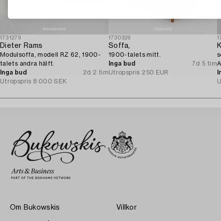
1731279
1730329
1
Dieter Rams
Soffa,
K
Modulsoffa, modell RZ 62, 1900-
1900-talets mitt.
s
talets andra hälft.
Inga bud
7d 5 tim
A
Inga bud
2d 2 tim
Utropspris
250 EUR
t
I
Utropspris
8 000 SEK
U
Om Bukowskis
Villkor