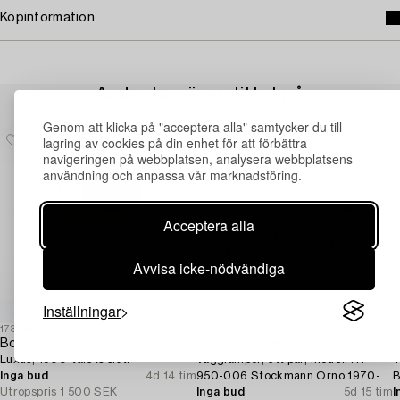
Köpinformation
Andra har även tittat på
Genom att klicka på "acceptera alla" samtycker du till
lagring av cookies på din enhet för att förbättra
navigeringen på webbplatsen, analysera webbplatsens
användning och anpassa vår marknadsföring.
Acceptera alla
Avvisa icke-nödvändiga
Inställningar
1730663
1732152
1
Bordslampa,
Heikki Turunen
H
Luxus, 1900-talets slut.
Vägglampor, ett par, modell HT
T
Inga bud
4d 14 tim
950-006 Stockmann Orno 1970-
B
Utropspris
1 500 SEK
tal.
Inga bud
5d 15 tim
1
I