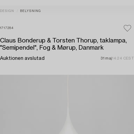
DESIGN
BELYSNING
1717284
Claus Bonderup & Torsten Thorup, taklampa,
"Semipendel", Fog & Mørup, Danmark
Auktionen avslutad
31 maj
14:24 CEST