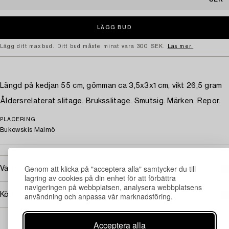
Lägg ditt maxbud. Ditt bud måste minst vara 300 SEK.
Läs mer.
Längd på kedjan 55 cm, gömman ca 3,5x3x1 cm, vikt 26,5 gram
Åldersrelaterat slitage. Bruksslitage. Smutsig. Märken. Repor.
PLACERING
Bukowskis Malmö
Genom att klicka på "acceptera alla" samtycker du till
Vad kostar transporten?
lagring av cookies på din enhet för att förbättra
navigeringen på webbplatsen, analysera webbplatsens
Köpinformation
användning och anpassa vår marknadsföring.
Acceptera alla