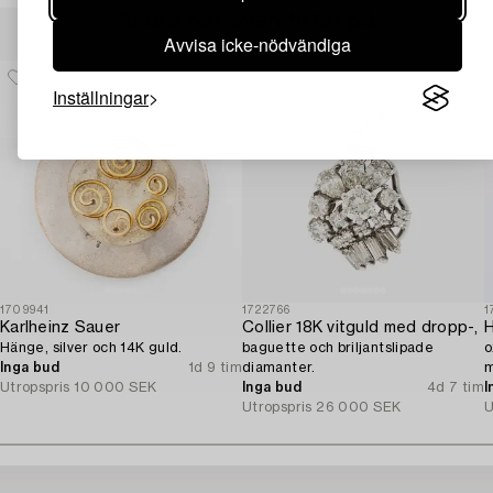
Andra har även tittat på
Avvisa icke-nödvändiga
Inställningar
1709941
1722766
1
Karlheinz Sauer
Collier 18K vitguld med dropp-,
H
Hänge, silver och 14K guld.
baguette och briljantslipade
o
Inga bud
1d 9 tim
diamanter.
m
Utropspris
10 000 SEK
Inga bud
4d 7 tim
D
I
Utropspris
26 000 SEK
U