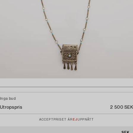
Inga bud
Utropspris
2 500 SEK
ACCEPTPRISET ÄR
EJ
UPPNÅTT
SEK