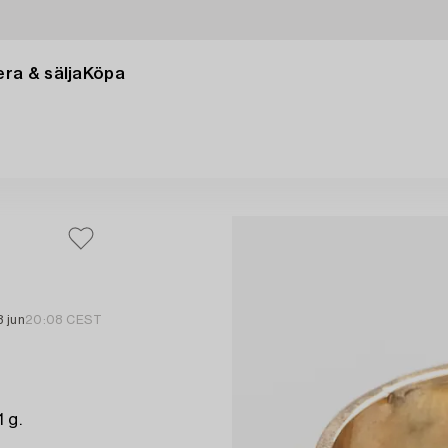
ra & sälja
Köpa
3 jun
20:08 CEST
 g.