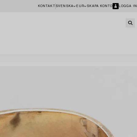
KONTAKT
SVENSKA
EUR
SKAPA KONTO
LOGGA IN