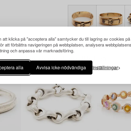
att klicka på "acceptera alla" samtycker du till lagring av cookies på
för att förbättra navigeringen på webbplatsen, analysera webbplatsen
ning och anpassa vår marknadsföring.
Andra har även tittat på
eptera alla
Avvisa icke-nödvändiga
Inställningar