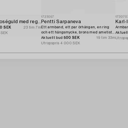
1723057
173070
Armband 18K roséguld med regnbågsfärgade safirer och briljantslipade diamanter.
Pentti Sarpaneva
Karl
Ett armband, ett par örhängen, en ring
Armband
00 SEK
23 tim 7m
och ett hängsmycke, brons med ametist,
Aktuel
 SEK
Finland 1960-tal.
Aktuellt bud
500 SEK
19 tim 33m
Utrops
Utropspris
4 000 SEK