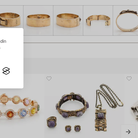
 din
s