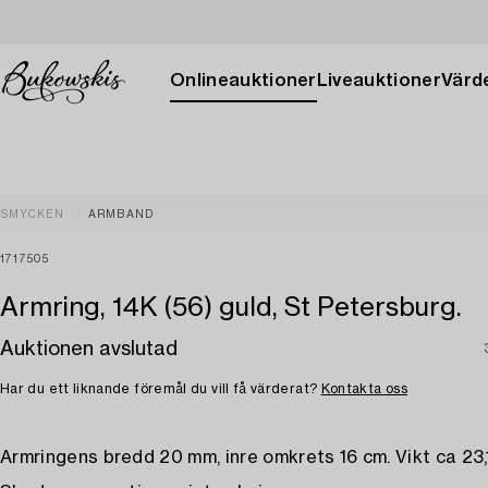
Onlineauktioner
Liveauktioner
Värde
SMYCKEN
ARMBAND
1717505
Armring, 14K (56) guld, St Petersburg.
Auktionen avslutad
Har du ett liknande föremål du vill få värderat?
Kontakta oss
Armringens bredd 20 mm, inre omkrets 16 cm. Vikt ca 23,1