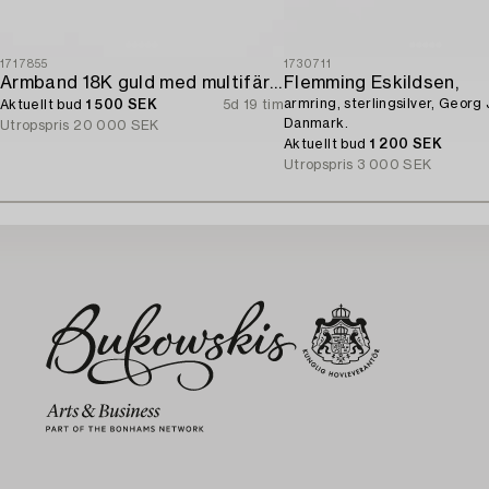
1717855
1730711
Armband 18K guld med multifärgade safirer och runda briljantslipade diamanter.
Flemming Eskildsen,
armring, sterlingsilver, Georg
Aktuellt bud
1 500 SEK
5d 19 tim
Danmark.
Utropspris
20 000 SEK
Aktuellt bud
1 200 SEK
Utropspris
3 000 SEK