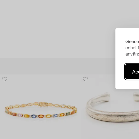
Genom 
enhet 
använd
Acc