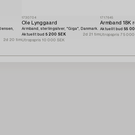
1730704
1717645
Ole Lynggaard
 Jensen,
Armband, sterlingsilver, "Giga", Danmark.
Aktuellt bud
55 0
Aktuellt bud
5 200 SEK
2d 21 tim
Utropspris
75 000
2d 20 tim
Utropspris
10 000 SEK