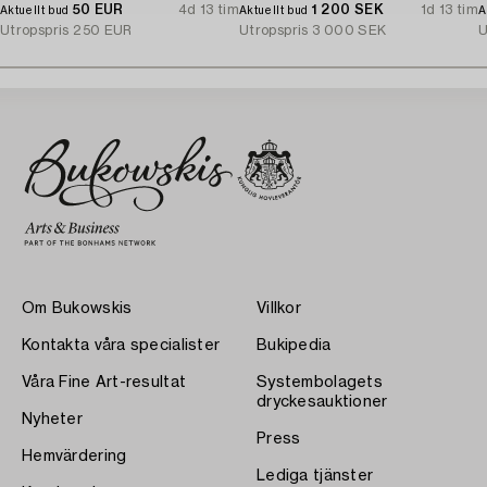
50 EUR
4d 13 tim
1 200 SEK
1d 13 tim
Aktuellt bud
Aktuellt bud
A
Utropspris
250 EUR
Utropspris
3 000 SEK
U
Om Bukowskis
Villkor
Kontakta våra specialister
Bukipedia
Våra Fine Art-resultat
Systembolagets
dryckesauktioner
Nyheter
Press
Hemvärdering
Lediga tjänster