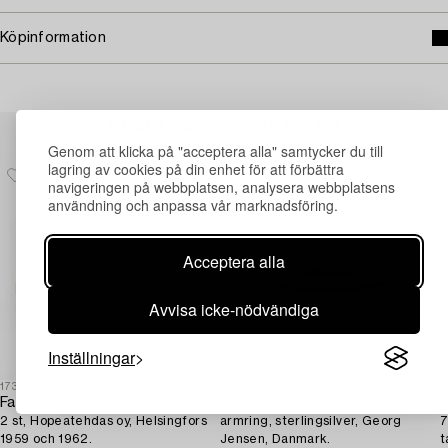
Köpinformation
Andra har även tittat på
Genom att klicka på "acceptera alla" samtycker du till
lagring av cookies på din enhet för att förbättra
navigeringen på webbplatsen, analysera webbplatsens
användning och anpassa vår marknadsföring.
Acceptera alla
Avvisa icke-nödvändiga
Inställningar
1730905
1730711
1
Fat,
Flemming Eskildsen,
B
2 st, Hopeatehdas oy, Helsingfors
armring, sterlingsilver, Georg
7
1959 och 1962.
Jensen, Danmark.
t