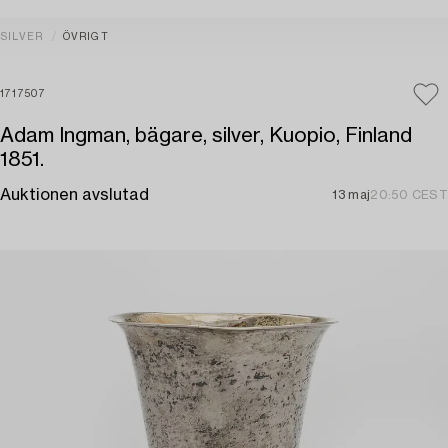
SILVER
ÖVRIGT
1717507
Adam Ingman, bägare, silver, Kuopio, Finland
1851.
Auktionen avslutad
13 maj
20:50 CEST