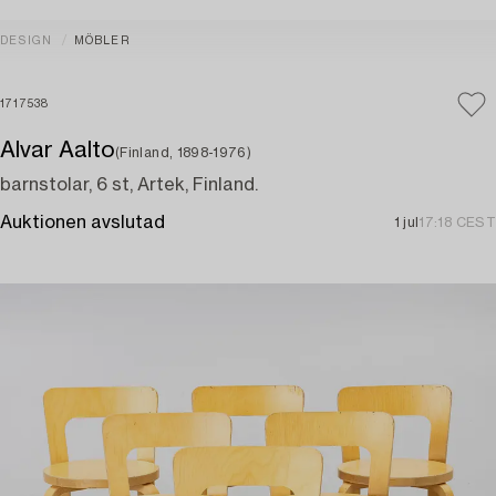
DESIGN
MÖBLER
1717538
Alvar Aalto
(Finland, 1898-1976)
barnstolar, 6 st, Artek, Finland.
Auktionen avslutad
1 jul
17:18 CEST