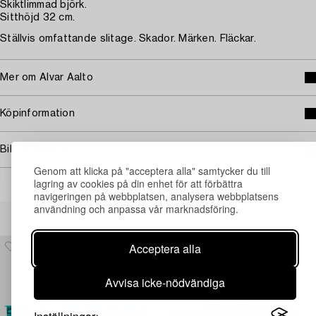
Skiktlimmad björk.
Sitthöjd 32 cm.
Ställvis omfattande slitage. Skador. Märken. Fläckar.
Mer om Alvar Aalto
Köpinformation
Bildrättigheter
Genom att klicka på "acceptera alla" samtycker du till
lagring av cookies på din enhet för att förbättra
navigeringen på webbplatsen, analysera webbplatsens
användning och anpassa vår marknadsföring.
Andra har även tittat på
Acceptera alla
Avvisa icke-nödvändiga