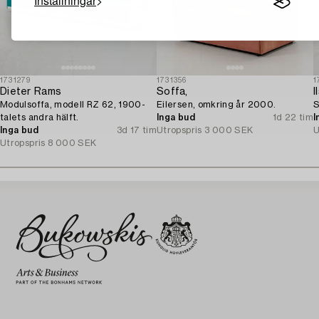
Inställningar
1731279
1731356
1
Dieter Rams
Soffa,
I
Modulsoffa, modell RZ 62, 1900-
Eilersen, omkring år 2000.
S
talets andra hälft.
Inga bud
1d 22 tim
I
Inga bud
3d 17 tim
Utropspris
3 000 SEK
U
Utropspris
8 000 SEK