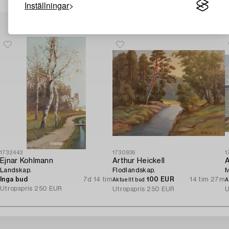
Inställningar
Andra har även tittat på
1732443
1730936
1
Ejnar Kohlmann
Arthur Heickell
A
Landskap.
Flodlandskap.
M
Inga bud
7d 14 tim
100 EUR
14 tim 27m
Aktuellt bud
A
Utropspris
250 EUR
Utropspris
250 EUR
U