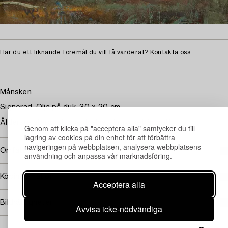
Har du ett liknande föremål du vill få värderat?
Kontakta oss
Månsken
Signerad. Olja på duk, 30 x 20 cm.
Åldersrelaterat slitage. Helhetsintrycket är gott.
Genom att klicka på "acceptera alla" samtycker du till
lagring av cookies på din enhet för att förbättra
navigeringen på webbplatsen, analysera webbplatsens
Omfattas av följerätt
användning och anpassa vår marknadsföring.
Köpinformation
Acceptera alla
Bildrättigheter
Avvisa icke-nödvändiga