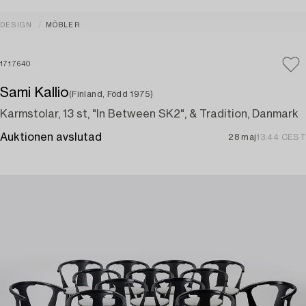
DESIGN
MÖBLER
1717640
Sami Kallio
(Finland, Född 1975)
Karmstolar, 13 st, "In Between SK2", & Tradition, Danmark
Auktionen avslutad
28 maj
13:44 CEST