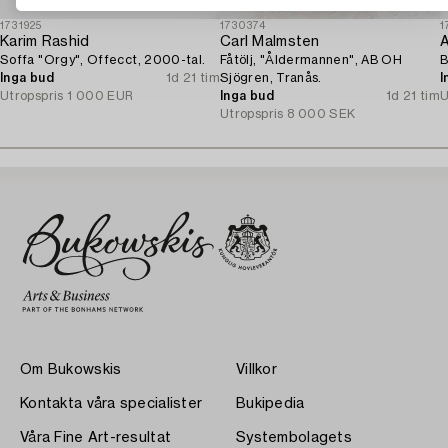
1731925
1730374
1
Karim Rashid
Carl Malmsten
Soffa "Orgy", Offecct, 2000-tal.
Fåtölj, "Åldermannen", AB OH
B
Inga bud
1d 21 tim
Sjögren, Tranås.
I
Utropspris
1 000 EUR
Inga bud
1d 21 tim
U
Utropspris
8 000 SEK
Om Bukowskis
Villkor
Kontakta våra specialister
Bukipedia
Våra Fine Art-resultat
Systembolagets