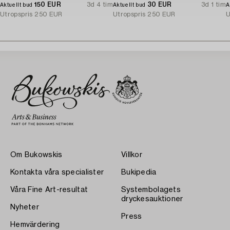
150 EUR
3d 4 tim
30 EUR
3d 1 tim
Aktuellt bud
Aktuellt bud
A
Utropspris
250 EUR
Utropspris
250 EUR
U
Om Bukowskis
Villkor
Kontakta våra specialister
Bukipedia
Våra Fine Art-resultat
Systembolagets
dryckesauktioner
Nyheter
Press
Hemvärdering