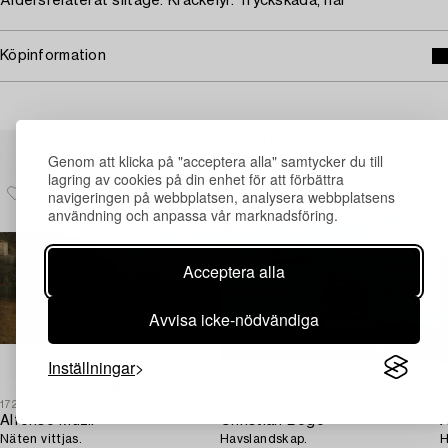
Åldersrelaterat slitage. Krackelyr. Tryckskada, hål
Köpinformation
Andra har även tittat på
Genom att klicka på "acceptera alla" samtycker du till
lagring av cookies på din enhet för att förbättra
navigeringen på webbplatsen, analysera webbplatsens
användning och anpassa vår marknadsföring.
Acceptera alla
Avvisa icke-nödvändiga
Inställningar
1725070
1728830
1
Alfonso Muzii
Christian Bogö
A
Näten vittjas.
Havslandskap.
H