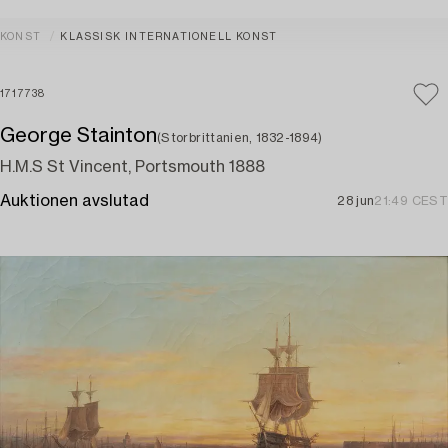
KONST
KLASSISK INTERNATIONELL KONST
1717738
George Stainton
(Storbrittanien, 1832-1894)
H.M.S St Vincent, Portsmouth 1888
Auktionen avslutad
28 jun
21:49 CEST