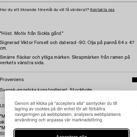
Har du ett liknande föremål du vill få värderat?
Kontakta oss
"Höst. Motiv från Sickla gård."
Signerad Viktor Forsell och daterad -90. Olja på pannå 64 x 47
cm.
Smärre fläckar och ytliga märken. Skrapmärken från ramen på
verkets vänstra sida.
Proveniens
Svensk-engelska konstgalleriet, Stockholm.
Genom att klicka på "acceptera alla" samtycker du till
Utställningar
lagring av cookies på din enhet för att förbättra
navigeringen på webbplatsen, analysera webbplatsens
"Minnesutställning över Victor Forssell, Holländsk konst
användning och anpassa vår marknadsföring.
aktiebolag, 1941.
"Minnesutställning över Victor Forssell", SAK, Konstnärshuset,
Stockholm, 1950.
Acceptera alla