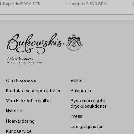
Utropspris
8 000 SEK
Utropspris
2 500 SEK
U
Om Bukowskis
Villkor
Kontakta våra specialister
Bukipedia
Våra Fine Art-resultat
Systembolagets
dryckesauktioner
Nyheter
Press
Hemvärdering
Lediga tjänster
Kundservice