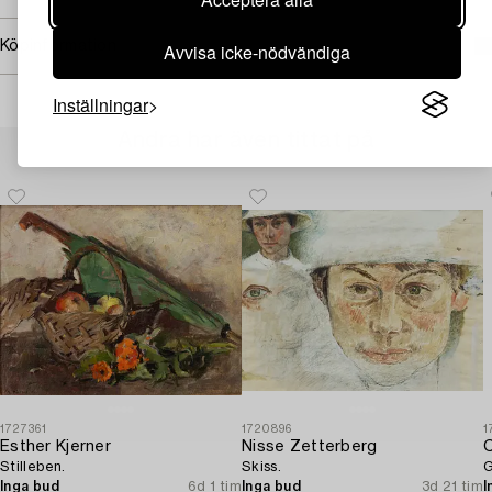
Köpinformation
Avvisa icke-nödvändiga
Inställningar
Andra har även tittat på
1727361
1720896
1
Esther Kjerner
Nisse Zetterberg
C
Stilleben.
Skiss.
G
Inga bud
6d 1 tim
Inga bud
3d 21 tim
I