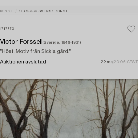
KONST
KLASSISK SVENSK KONST
1717770
Victor Forssell
(Sverige, 1846-1931)
"Höst. Motiv från Sickla gård."
Auktionen avslutad
22 maj
20:06 CEST