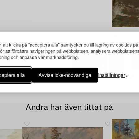
Bilder märkta 'AI' är AI-generer
faktiska föremålet.
att klicka på "acceptera alla" samtycker du till lagring av cookies på
för att förbättra navigeringen på webbplatsen, analysera webbplatsen
ning och anpassa vår marknadsföring.
eptera alla
Avvisa icke-nödvändiga
Inställningar
Andra har även tittat på