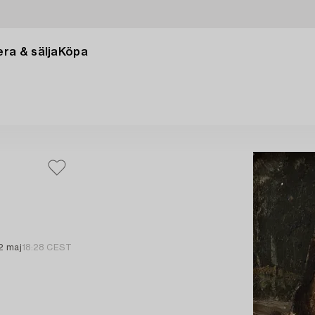
ra & sälja
Köpa
2 maj
18:28 CEST