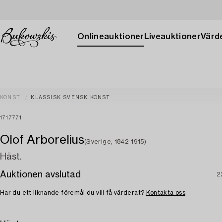
Onlineauktioner
Liveauktioner
Värde
KONST
KLASSISK SVENSK KONST
1717771
Olof Arborelius
(Sverige, 1842-1915)
Häst.
Auktionen avslutad
2
Har du ett liknande föremål du vill få värderat?
Kontakta oss