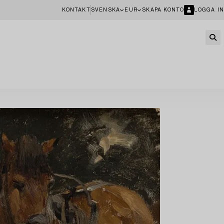
KONTAKT
SVENSKA
EUR
SKAPA KONTO
LOGGA IN