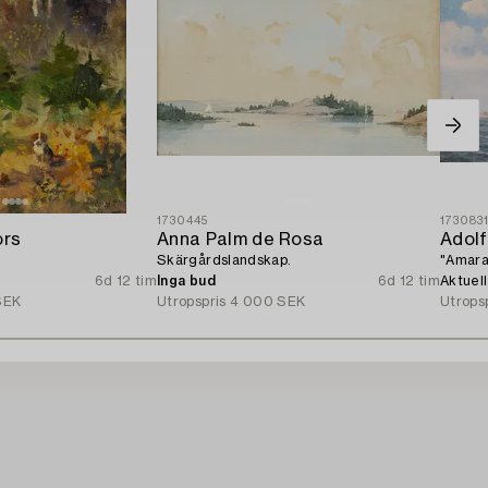
1730445
173083
ors
Anna Palm de Rosa
Adol
Skärgårdslandskap.
"Amara
6d 12 tim
Inga bud
6d 12 tim
Aktuel
SEK
Utropspris
4 000 SEK
Utrops