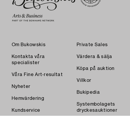
Om Bukowskis
Private Sales
Kontakta våra
Värdera & sälja
specialister
Köpa på auktion
Våra Fine Art-resultat
Villkor
Nyheter
Bukipedia
Hemvärdering
Systembolagets
Kundservice
dryckesauktioner
Transport och
Press
uthämtning