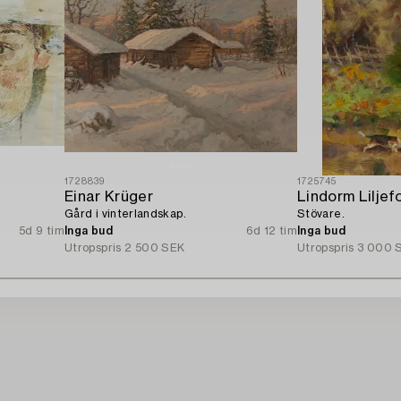
1728839
1725745
Einar Krüger
Lindorm Liljef
Gård i vinterlandskap.
Stövare.
5d 9 tim
Inga bud
6d 12 tim
Inga bud
Utropspris
2 500 SEK
Utropspris
3 000 