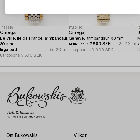
1726218
1728493
1
Omega,
Omega,
J
De Ville, Ile de France, armbandsur,
Genève, armbandsur, 33 mm.
M
30 mm.
7 500 SEK
3d 22 tim
Aktuellt bud
A
Inga bud
5d 20 tim
Utropspris
10 000 SEK
U
Utropspris
5 500 SEK
Om Bukowskis
Villkor