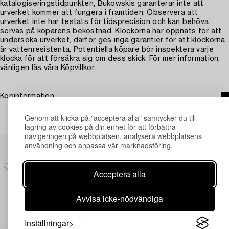
katalogiseringstidpunkten, Bukowskis garanterar inte att
urverket kommer att fungera i framtiden. Observera att
urverket inte har testats för tidsprecision och kan behöva
servas på köparens bekostnad. Klockorna har öppnats för att
undersöka urverket, därför ges inga garantier för att klockorna
är vattenresistenta. Potentiella köpare bör inspektera varje
klocka för att försäkra sig om dess skick. För mer information,
vänligen läs våra Köpvillkor.
Köpinformation
Genom att klicka på "acceptera alla" samtycker du till
lagring av cookies på din enhet för att förbättra
navigeringen på webbplatsen, analysera webbplatsens
Andra har även tittat på
användning och anpassa vår marknadsföring.
Acceptera alla
Avvisa icke-nödvändiga
Inställningar