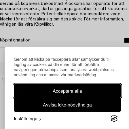
servas på köparens bekostnad. Klockorna har öppnats för att
undersöka urverket, därför ges inga garantier för att klockorna
är vattenresistenta. Potentiella köpare bör inspektera varje
klocka för att försäkra sig om dess skick. För mer information,
vänligen läs våra Köpvillkor.
Köpinformation
Genom att klicka på "acceptera alla" samtycker du till
lagring av cookies på din enhet för att förbättra
Andra har även tittat på
navigeringen på webbplatsen, analysera webbplatsens
användning och anpassa vår marknadsföring.
Acceptera alla
Avvisa icke-nödvändiga
Inställningar