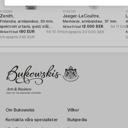
1732250
1730747
1
Zenith,
Jaeger-LeCoultre,
L
Finlandia, armbandsur, 30 mm,
Memovox, armbandsur, 37 mm.
A
spektrolit urtavla, guld/ stål,
12 000 SEK
5d 11 tim
3
Aktuellt bud
quartz.
180 EUR
6d 10 tim
Utropspris
20 000 SEK
Aktuellt bud
A
Utropspris
250 EUR
U
Om Bukowskis
Villkor
Kontakta våra specialister
Bukipedia