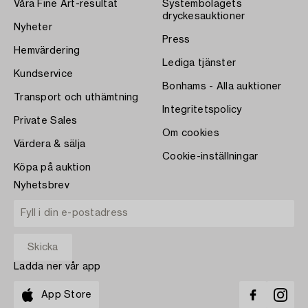
Våra Fine Art-resultat
Systembolagets
dryckesauktioner
Nyheter
Press
Hemvärdering
Lediga tjänster
Kundservice
Bonhams - Alla auktioner
Transport och uthämtning
Integritetspolicy
Private Sales
Om cookies
Värdera & sälja
Cookie-inställningar
Köpa på auktion
Nyhetsbrev
Ladda ner vår app
App Store