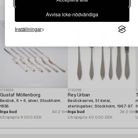
Andra har även tittat på
Avvisa icke-nödvändiga
Inställningar
1729534
1730236
1
Gustaf Möllenborg
Rey Urban
T
Bestick, 6 + 6, silver, Stockholm
Bestickservis, 51 delar,
m
1836.
sterlingsilver, Stockholm, 1967-97.
f
Inga bud
4d 2 tim
Inga bud
3d 2 tim
1
I
Utropspris
8 000 SEK
Utropspris
40 000 SEK
U