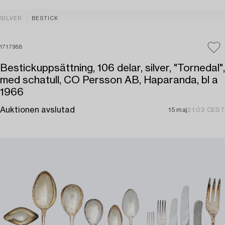
SILVER
BESTICK
1717988
Bestickuppsättning, 106 delar, silver, "Tornedal",
med schatull, CO Persson AB, Haparanda, bl a
1966
Auktionen avslutad
15 maj
21:02 CEST