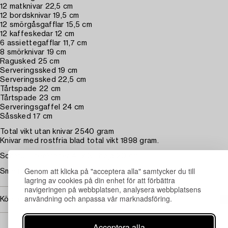
12 matknivar 22,5 cm
12 bordsknivar 19,5 cm
12 smörgåsgafflar 15,5 cm
12 kaffeskedar 12 cm
6 assiettegafflar 11,7 cm
8 smörknivar 19 cm
Ragusked 25 cm
Serveringssked 19 cm
Serveringssked 22,5 cm
Tårtspade 22 cm
Tårtspade 23 cm
Serveringsgaffel 24 cm
Såssked 17 cm
Total vikt utan knivar 2540 gram
Knivar med rostfria blad total vikt 1898 gram.
Schatull i teakfaner 41 x 31, höjd 20 cm.
Genom att klicka på "acceptera alla" samtycker du till
Smärre slitage. Schatull med smärre fanerskador.
lagring av cookies på din enhet för att förbättra
navigeringen på webbplatsen, analysera webbplatsens
användning och anpassa vår marknadsföring.
Köpinformation
Acceptera alla