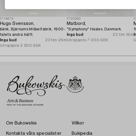
1719879
1730560
1
Hugo Svensson,
Matbord,
M
bänk, Bjärnums Möbelfabrik, 1900-
"Symphony" Haslev, Danmark.
1
talets andra hälft.
Inga bud
22 tim 16m
I
Inga bud
23 tim 26m
Utropspris
7 000 SEK
U
Utropspris
2 500 SEK
Om Bukowskis
Villkor
Kontakta våra specialister
Bukipedia