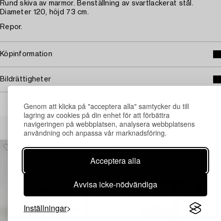
Rund skiva av marmor. Benställning av svartlackerat stål.
Diameter 120, höjd 73 cm.
Repor.
Köpinformation
Bildrättigheter
Genom att klicka på "acceptera alla" samtycker du till
lagring av cookies på din enhet för att förbättra
Andra har även tittat på
navigeringen på webbplatsen, analysera webbplatsens
användning och anpassa vår marknadsföring.
Acceptera alla
Avvisa icke-nödvändiga
Inställningar