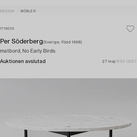
DESIGN
MÖBLER
1718005
Per Söderberg
(Sverige, Född 1968)
matbord, No Early Birds.
Auktionen avslutad
27 maj
18:54 CEST