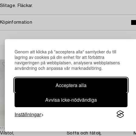
Slitage. Fläckar.
Köpinformation
Andra har även tittat på
Genom att klicka på "acceptera alla" samtycker du till
lagring av cookies på din enhet för att förbättra
navigeringen på webbplatsen, analysera webbplatsens
användning och anpassa vår marknadsföring.
Acceptera alla
Avvisa icke-nödvändiga
Inställningar
1726623
1729210
1
Vilstol,
Soffa och fåtölj,
M