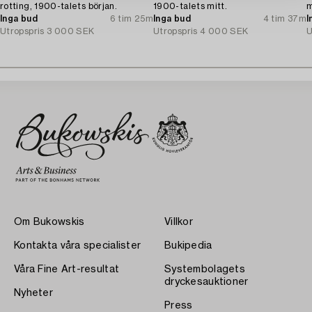
rotting, 1900-talets början.
1900-talets mitt.
m
Inga bud
6 tim 25m
Inga bud
4 tim 37m
I
Utropspris
3 000 SEK
Utropspris
4 000 SEK
U
Om Bukowskis
Villkor
Kontakta våra specialister
Bukipedia
Våra Fine Art-resultat
Systembolagets
dryckesauktioner
Nyheter
Press