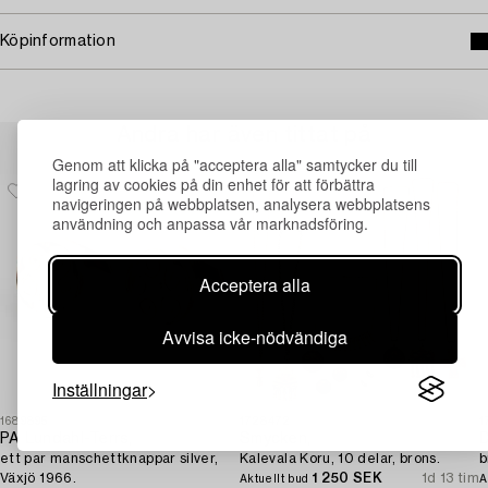
Köpinformation
Andra har även tittat på
Genom att klicka på "acceptera alla" samtycker du till
lagring av cookies på din enhet för att förbättra
navigeringen på webbplatsen, analysera webbplatsens
användning och anpassa vår marknadsföring.
Acceptera alla
Avvisa icke-nödvändiga
Inställningar
1689895
1728472
1
PA Lundahl-Terrs,
Smycken,
D
ett par manschettknappar silver,
Kalevala Koru, 10 delar, brons.
b
Växjö 1966.
1 250 SEK
1d 13 tim
Aktuellt bud
A