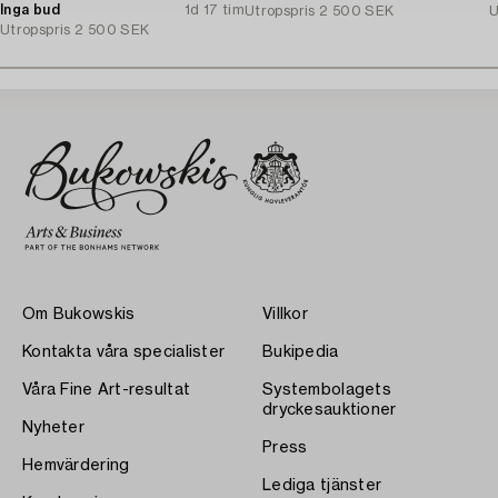
Inga bud
1d 17 tim
Utropspris
2 500 SEK
U
Utropspris
2 500 SEK
Om Bukowskis
Villkor
Kontakta våra specialister
Bukipedia
Våra Fine Art-resultat
Systembolagets
dryckesauktioner
Nyheter
Press
Hemvärdering
Lediga tjänster