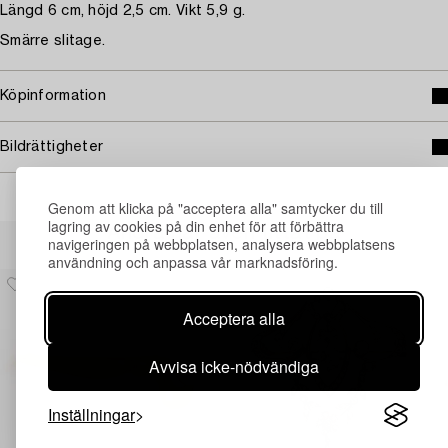
Längd 6 cm, höjd 2,5 cm. Vikt 5,9 g.
Smärre slitage.
Köpinformation
Bildrättigheter
Genom att klicka på "acceptera alla" samtycker du till
lagring av cookies på din enhet för att förbättra
Andra har även tittat på
navigeringen på webbplatsen, analysera webbplatsens
användning och anpassa vår marknadsföring.
Acceptera alla
Avvisa icke-nödvändiga
Inställningar