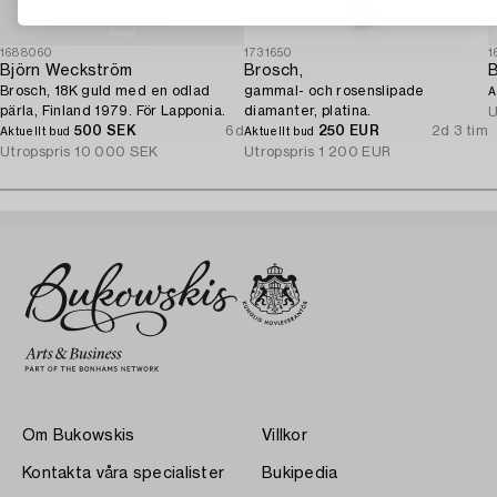
1688060
1731650
1
Björn Weckström
Brosch,
Brosch, 18K guld med en odlad
gammal- och rosenslipade
A
pärla, Finland 1979. För Lapponia.
diamanter, platina.
U
500 SEK
6d
250 EUR
2d 3 tim
Aktuellt bud
Aktuellt bud
Utropspris
10 000 SEK
Utropspris
1 200 EUR
Om Bukowskis
Villkor
Kontakta våra specialister
Bukipedia