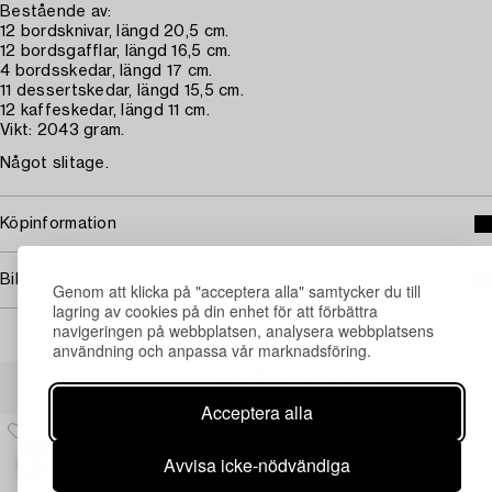
Bestående av:
12 bordsknivar, längd 20,5 cm.
12 bordsgafflar, längd 16,5 cm.
4 bordsskedar, längd 17 cm.
11 dessertskedar, längd 15,5 cm.
12 kaffeskedar, längd 11 cm.
Vikt: 2043 gram.
Något slitage.
Köpinformation
Bildrättigheter
Genom att klicka på "acceptera alla" samtycker du till
lagring av cookies på din enhet för att förbättra
navigeringen på webbplatsen, analysera webbplatsens
användning och anpassa vår marknadsföring.
Andra har även tittat på
Acceptera alla
Avvisa icke-nödvändiga