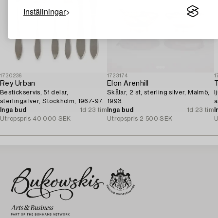
Inställningar
1730236
1723174
1
Rey Urban
Elon Arenhill
T
Bestickservis, 51 delar,
Skålar, 2 st, sterling silver, Malmö,
l
sterlingsilver, Stockholm, 1967-97.
1993.
a
Inga bud
1d 23 tim
Inga bud
1d 23 tim
I
Utropspris
40 000 SEK
Utropspris
2 500 SEK
U