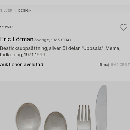
SILVER
DESIGN
1718507
Eric Löfman
(Sverige, 1925-1994)
Besticksuppsättning, silver, 51 delar, "Uppsala", Mema,
Lidköping, 1971-1999.
Auktionen avslutad
15 maj
18:48 CEST