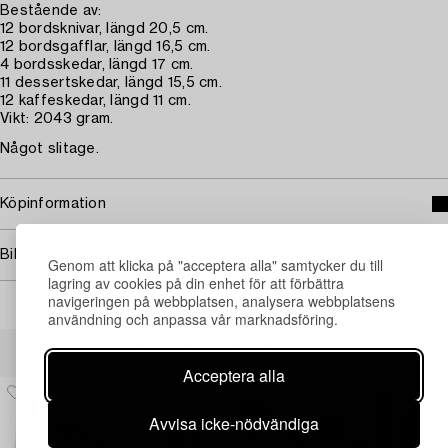
Bestående av:
12 bordsknivar, längd 20,5 cm.
12 bordsgafflar, längd 16,5 cm.
4 bordsskedar, längd 17 cm.
11 dessertskedar, längd 15,5 cm.
12 kaffeskedar, längd 11 cm.
Vikt: 2043 gram.
Något slitage.
Köpinformation
Bildrättigheter
Genom att klicka på "acceptera alla" samtycker du till
lagring av cookies på din enhet för att förbättra
navigeringen på webbplatsen, analysera webbplatsens
användning och anpassa vår marknadsföring.
Andra har även tittat på
Acceptera alla
Avvisa icke-nödvändiga