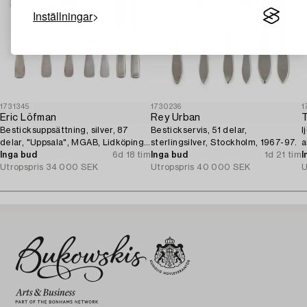
Inställningar
1731345
1730236
1
Eric Löfman
Rey Urban
T
Besticksuppsättning, silver, 87
Bestickservis, 51 delar,
l
delar, "Uppsala", MGAB, Lidköping,
sterlingsilver, Stockholm, 1967-97.
a
1962-67.
Inga bud
6d 18 tim
Inga bud
1d 21 tim
I
Utropspris
34 000 SEK
Utropspris
40 000 SEK
U