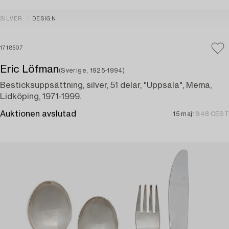
SILVER
DESIGN
1718507
Eric Löfman
(Sverige, 1925-1994)
Besticksuppsättning, silver, 51 delar, "Uppsala", Mema,
Lidköping, 1971-1999.
Auktionen avslutad
15 maj
18:48 CEST