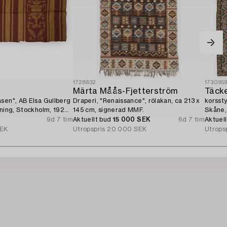
1728832
173095
n
Märta Måås-Fjetterström
Täcke
sen", AB Elsa Gullberg
Draperi, "Renaissance", rölakan, ca 213 x
korssty
dning, Stockholm, 1920-
145 cm, signerad MMF.
Skåne,
9d 7 tim
Aktuellt bud
15 000 SEK
6d 7 tim
Aktuel
SEK
Utropspris
20 000 SEK
Utrops