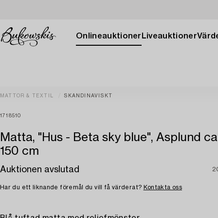
Onlineauktioner
Liveauktioner
Värde
MATTOR & TEXTIL
SKANDINAVISKT
1718510
Matta, "Hus - Beta sky blue", Asplund ca
150 cm
Auktionen avslutad
2
Har du ett liknande föremål du vill få värderat?
Kontakta oss