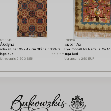
1730849
1731816
Åkdyna,
Ester Ax
rölakan, ca 105 x 49 cm Skåne, 1800-tal.
Rya, modell för Neovius. Ca 1
Inga bud
6d 7 tim
Inga bud
Utropspris
2 500 SEK
Utropspris
250 EUR