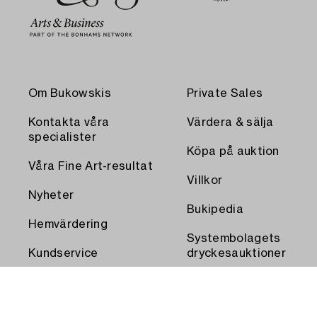
Om Bukowskis
Private Sales
Kontakta våra
Värdera & sälja
specialister
Köpa på auktion
Våra Fine Art-resultat
Villkor
Nyheter
Bukipedia
Hemvärdering
Systembolagets
Kundservice
dryckesauktioner
Transport och
Press
uthämtning