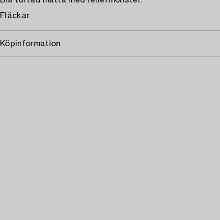
Blå tuftad matta med reliefmönster.
Fläckar.
Köpinformation