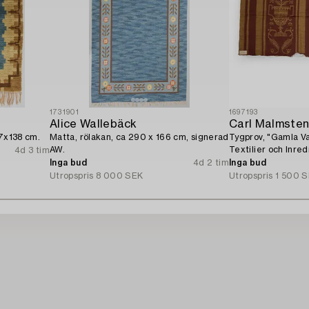
1731901
1697193
Alice Wallebäck
Carl Malmste
77x138 cm.
Matta, rölakan, ca 290 x 166 cm, signerad
Tygprov, "Gamla Va
AW.
Textilier och Inre
4d 3 tim
tal.
Inga bud
4d 2 tim
Inga bud
Utropspris
8 000 SEK
Utropspris
1 500 