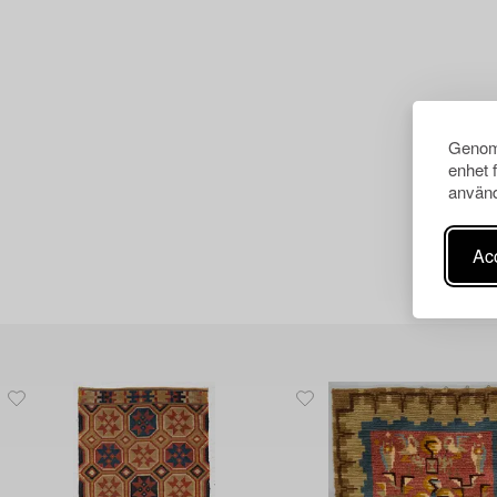
Genom 
enhet 
använd
Acc