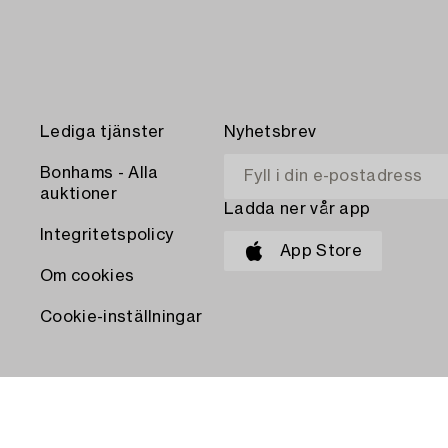
Lediga tjänster
Nyhetsbrev
Bonhams - Alla
auktioner
Ladda ner vår app
Integritetspolicy
App Store
Om cookies
Cookie-inställningar