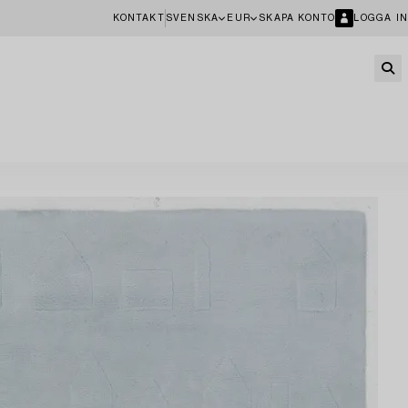
KONTAKT
SVENSKA
EUR
SKAPA KONTO
LOGGA IN