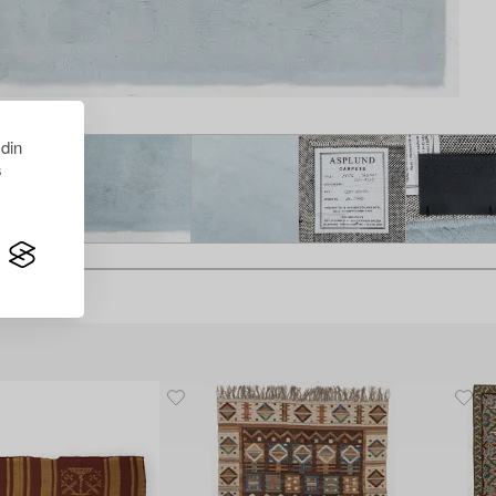
 din
s