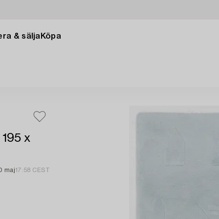
ra & sälja
Köpa
 195 x
0 maj
17:58 CEST