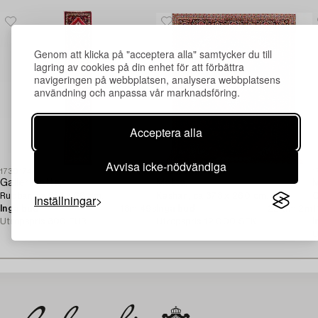
Genom att klicka på "acceptera alla" samtycker du till
lagring av cookies på din enhet för att förbättra
navigeringen på webbplatsen, analysera webbplatsens
användning och anpassa vår marknadsföring.
Acceptera alla
Avvisa icke-nödvändiga
1730174
1730629
1
Gallerimatta,
Matta,
M
Rudbar, ca 383 x 66 cm.
Keshan, ca 373 x 260 cm.
O
Inställningar
Inga bud
18m 49s
Inga bud
22 tim 2m
1
Utropspris
300 EUR
Utropspris
12 000 SEK
I
U