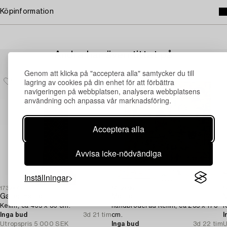
Köpinformation
Andra har även tittat på
Genom att klicka på "acceptera alla" samtycker du till
lagring av cookies på din enhet för att förbättra
navigeringen på webbplatsen, analysera webbplatsens
användning och anpassa vår marknadsföring.
Acceptera alla
Avvisa icke-nödvändiga
Inställningar
1732475
1732498
1
Gallerimatta,
Matta,
M
Kelim, ca 465 x 86 cm.
handbroderad Kelim, ca 235 x 178
K
Inga bud
3d 21 tim
cm.
I
Utropspris
5 000 SEK
Inga bud
3d 22 tim
U