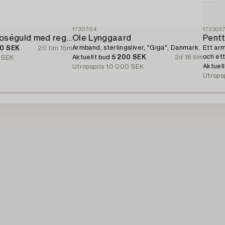
1730704
172305
Armband 18K roséguld med regnbågsfärgade safirer och briljantslipade diamanter.
Ole Lynggaard
Pentt
Armband, sterlingsilver, "Giga", Danmark.
Ett arm
00 SEK
20 tim 15m
och et
Aktuellt bud
5 200 SEK
2d 18 tim
 SEK
Finland
Aktuel
Utropspris
10 000 SEK
Utrops