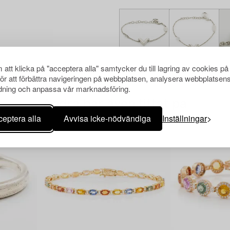
att klicka på "acceptera alla" samtycker du till lagring av cookies på
för att förbättra navigeringen på webbplatsen, analysera webbplatsen
ning och anpassa vår marknadsföring.
Andra har även tittat på
eptera alla
Avvisa icke-nödvändiga
Inställningar