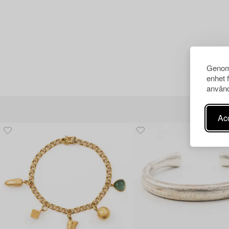
Genom 
enhet 
använd
Acc