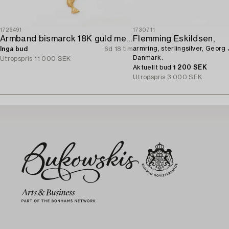
1726491
1730711
Armband bismarck 18K guld med fem berlocker.
Flemming Eskildsen,
armring, sterlingsilver, Georg
Inga bud
6d 18 tim
Danmark.
Utropspris
11 000 SEK
Aktuellt bud
1 200 SEK
Utropspris
3 000 SEK