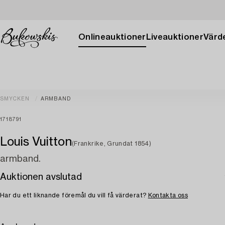
Onlineauktioner
Liveauktioner
Värde
SMYCKEN
ARMBAND
1718791
Louis Vuitton
(Frankrike, Grundat 1854)
armband.
Auktionen avslutad
Har du ett liknande föremål du vill få värderat?
Kontakta oss