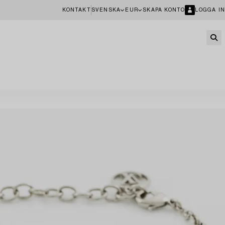
KONTAKT
SVENSKA
EUR
SKAPA KONTO
LOGGA IN