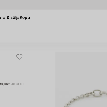
ra & sälja
Köpa
18 jun
11:48 CEST