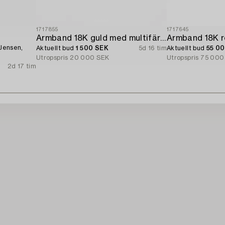
1717855
1717645
Armband 18K guld med multifärgade safirer och runda briljantslipade diamanter.
 Jensen,
Aktuellt bud
1 500 SEK
5d 16 tim
Aktuellt bud
55 0
Utropspris
20 000 SEK
Utropspris
75 000
2d 17 tim