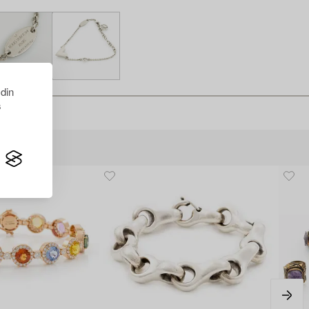
 din
s