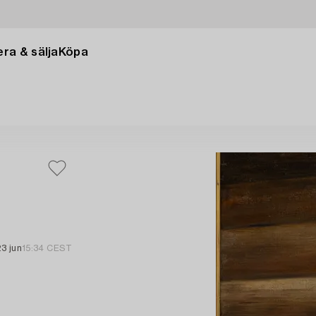
ra & sälja
Köpa
23 jun
15:34 CEST