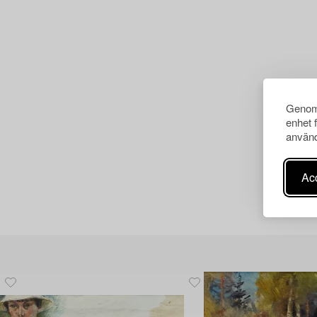
Genom 
enhet 
använd
Acc