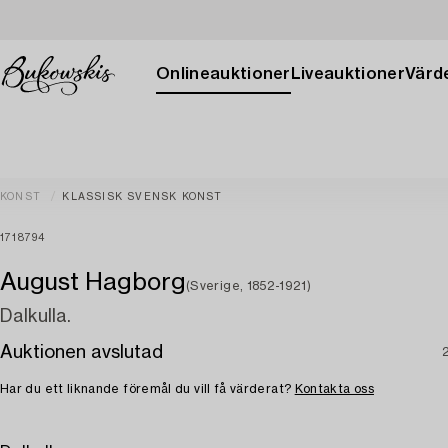
Onlineauktioner
Liveauktioner
Värde
KONST
KLASSISK SVENSK KONST
1718794
August Hagborg
(Sverige, 1852-1921)
Dalkulla.
Auktionen avslutad
Har du ett liknande föremål du vill få värderat?
Kontakta oss