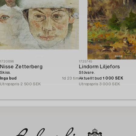
1720896
1725745
Nisse Zetterberg
Lindorm Liljefors
Skiss.
Stövare.
Inga bud
1d 23 tim
Aktuellt bud
1 000 SEK
Utropspris
2 500 SEK
Utropspris
3 000 SEK