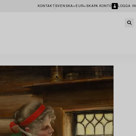
KONTAKT
SVENSKA
EUR
SKAPA KONTO
LOGGA IN