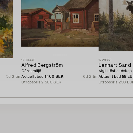
1730446
1729869
Alfred Bergström
Lennart Sand
Gårdsmiljö.
Älg i höstlandskap.
3d 2 tim
Aktuellt bud
1 100 SEK
6d 2 tim
Aktuellt bud
55 E
Utropspris
2 500 SEK
Utropspris
250 EU