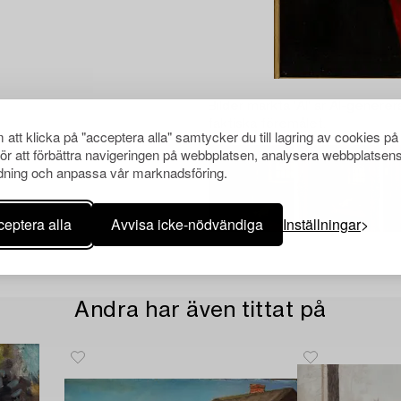
Bilder märkta 'AI' är AI-generer
faktiska föremålet.
att klicka på "acceptera alla" samtycker du till lagring av cookies på
för att förbättra navigeringen på webbplatsen, analysera webbplatsen
ning och anpassa vår marknadsföring.
eptera alla
Avvisa icke-nödvändiga
Inställningar
Andra har även tittat på