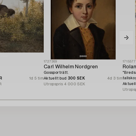
1727369
171557
Carl Wilhelm Nordgren
Rola
Gossporträtt.
"Breds
tallsko
UR
1d 5 tim
Aktuellt bud
300 SEK
4d 3 tim
Sandön
Aktuel
R
Utropspris
4 000 SEK
Utrops