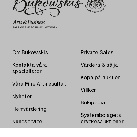
Om Bukowskis
Private Sales
Kontakta våra
Värdera & sälja
specialister
Köpa på auktion
Våra Fine Art-resultat
Villkor
Nyheter
Bukipedia
Hemvärdering
Systembolagets
Kundservice
dryckesauktioner
Transport och
Press