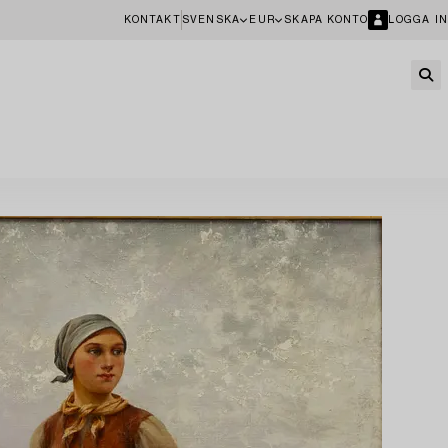
KONTAKT
SVENSKA
EUR
SKAPA KONTO
LOGGA IN