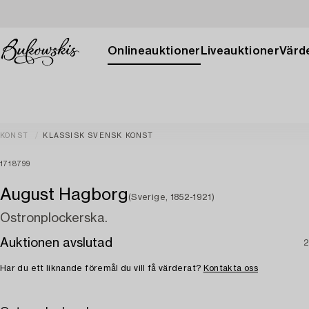
Onlineauktioner
Liveauktioner
Värde
KONST
KLASSISK SVENSK KONST
1718799
August Hagborg
(Sverige, 1852-1921)
Ostronplockerska.
Auktionen avslutad
2
Har du ett liknande föremål du vill få värderat?
Kontakta oss