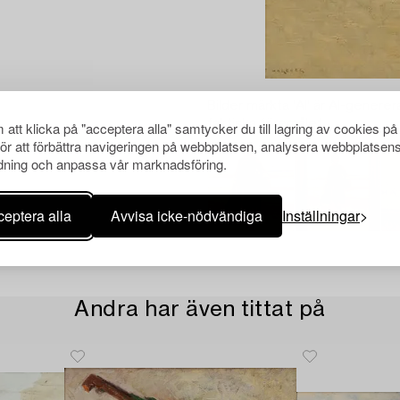
Bilder märkta 'AI' är AI-generer
faktiska föremålet.
att klicka på "acceptera alla" samtycker du till lagring av cookies på
för att förbättra navigeringen på webbplatsen, analysera webbplatsen
ning och anpassa vår marknadsföring.
eptera alla
Avvisa icke-nödvändiga
Inställningar
Andra har även tittat på