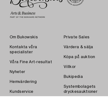
Om Bukowskis
Private Sales
Kontakta våra
Värdera & sälja
specialister
Köpa på auktion
Våra Fine Art-resultat
Villkor
Nyheter
Bukipedia
Hemvärdering
Systembolagets
Kundservice
dryckesauktioner
Transport och
Press
uthämtning