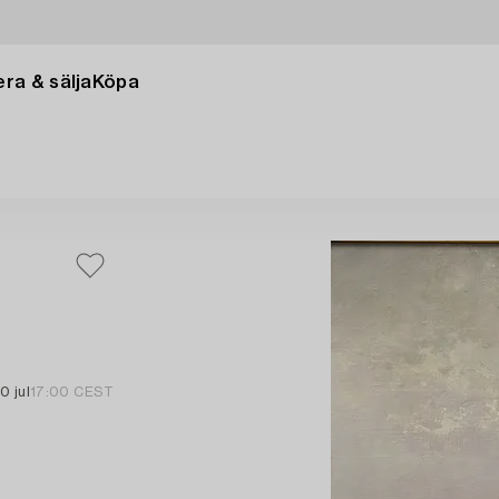
ra & sälja
Köpa
0 jul
17:00 CEST