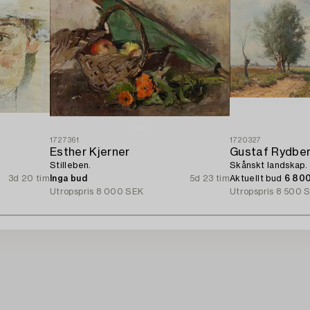
1727361
1720327
Esther Kjerner
Gustaf Rydbe
Stilleben.
Skånskt landskap.
3d 20 tim
Inga bud
5d 23 tim
Aktuellt bud
6 80
Utropspris
8 000 SEK
Utropspris
8 500 