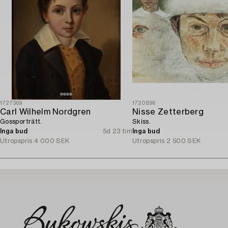
1727369
1720896
Carl Wilhelm Nordgren
Nisse Zetterberg
Gossporträtt.
Skiss.
Inga bud
5d 23 tim
Inga bud
Utropspris
4 000 SEK
Utropspris
2 500 SEK