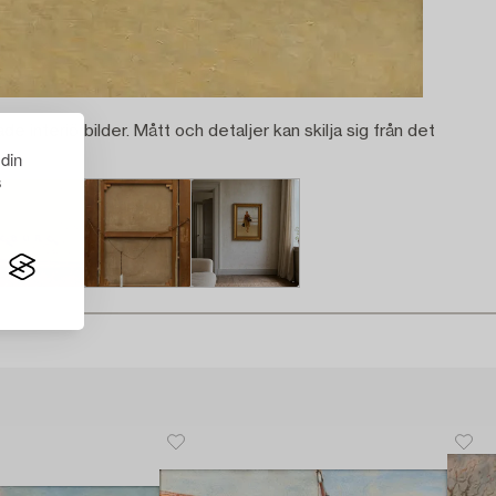
ade interiörbilder. Mått och detaljer kan skilja sig från det
 din
s