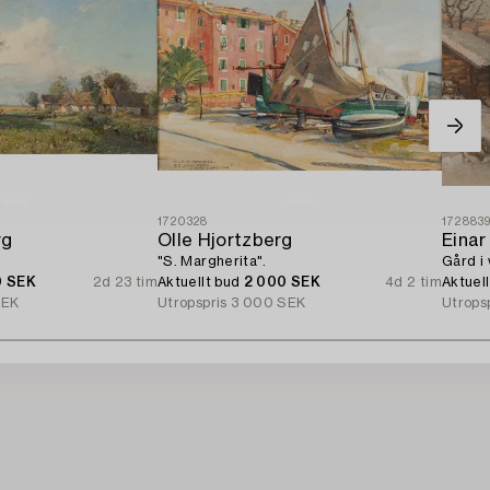
1720328
172883
rg
Olle Hjortzberg
Einar
"S. Margherita".
Gård i 
0 SEK
2d 23 tim
Aktuellt bud
2 000 SEK
4d 2 tim
Aktuel
SEK
Utropspris
3 000 SEK
Utrops