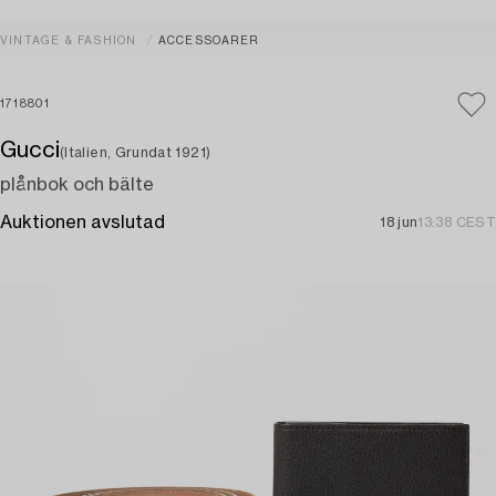
VINTAGE & FASHION
ACCESSOARER
1718801
Gucci
(Italien, Grundat 1921)
plånbok och bälte
Auktionen avslutad
18 jun
13:38 CEST