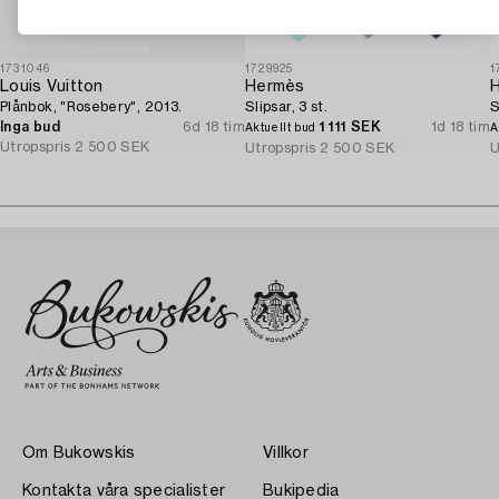
1731046
1729925
1
Louis Vuitton
Hermès
Plånbok, "Rosebery", 2013.
Slipsar, 3 st.
S
Inga bud
6d 18 tim
1 111 SEK
1d 18 tim
Aktuellt bud
A
Utropspris
2 500 SEK
Utropspris
2 500 SEK
U
Om Bukowskis
Villkor
Kontakta våra specialister
Bukipedia