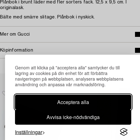
Plånbok i brunt läder med fler sorters fack. 12,5 x 9,5 cm. I
originalask.
Bälte med smärre slitage. Plånbok i nyskick.
Mer om Gucci
Köpinformation
Genom att klicka på "acceptera alla" samtycker du till
lagring av cookies på din enhet för att förbättra
Andra har även tittat på
navigeringen på webbplatsen, analysera webbplatsens
användning och anpassa vår marknadsföring.
Acceptera alla
Avvisa icke-nödvändiga
Inställningar