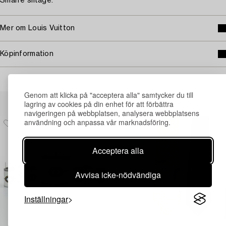
Smärre slitage.
Mer om Louis Vuitton
Köpinformation
Genom att klicka på "acceptera alla" samtycker du till
Andra har även tittat på
lagring av cookies på din enhet för att förbättra
navigeringen på webbplatsen, analysera webbplatsens
användning och anpassa vår marknadsföring.
Acceptera alla
Avvisa icke-nödvändiga
Inställningar