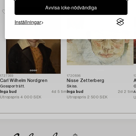
Avvisa icke-nödvändiga
Inställningar
1727369
1720896
1
Carl Wilhelm Nordgren
Nisse Zetterberg
A
Gossporträtt.
Skiss.
G
Inga bud
4d 5 tim
Inga bud
2d 2 tim
A
Utropspris
4 000 SEK
Utropspris
2 500 SEK
U