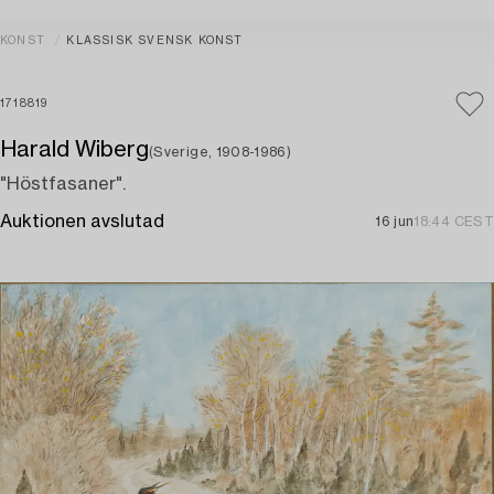
KONST
KLASSISK SVENSK KONST
1718819
Harald Wiberg
(Sverige, 1908-1986)
"Höstfasaner".
Auktionen avslutad
16 jun
18:44 CEST