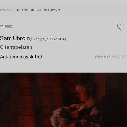
KONST
KLASSISK SVENSK KONST
1718882
Sam Uhrdin
(Sverige, 1886-1964)
Gitarrspelaren
Auktionen avslutad
25 maj
17:38 CEST