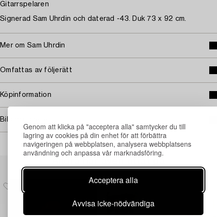
Gitarrspelaren
Signerad Sam Uhrdin och daterad -43. Duk 73 x 92 cm.
Mer om Sam Uhrdin
Omfattas av följerätt
Köpinformation
Bildrättigheter
Genom att klicka på "acceptera alla" samtycker du till
lagring av cookies på din enhet för att förbättra
navigeringen på webbplatsen, analysera webbplatsens
användning och anpassa vår marknadsföring.
Andra har även tittat på
Acceptera alla
Avvisa icke-nödvändiga