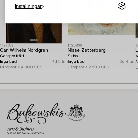
Inställningar
1727369
1720896
1
Carl Wilhelm Nordgren
Nisse Zetterberg
L
Gossporträtt.
Skiss.
Ä
Inga bud
4d 8 tim
Inga bud
2d 4 tim
A
Utropspris
4 000 SEK
Utropspris
2 500 SEK
U